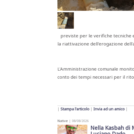
Menù
POLITICA
CRONACA
CORONAVIRUS
ECONOMIA
SPORT
CULTURA
SCUOLA
ANTIMAFIA
INCHIESTE
previste per le verifiche tecniche 
Sezioni
la riattivazione dell'erogazione dell
EDITORIALI
RUBRICHE
ISTITUZIONI
CITTADINANZA
L'Amministrazione comunale monitora 
LETTERE
conto dei tempi necessari per il rito
OPINIONI
VIDEO
EVENTI
PODCAST
NATIVE
ANNUNCI
|
Stampa l'articolo
|
Invia ad un amico
|
MOTORI
&
DINTORNI
Native
| 08/08/2026
Nella Kasbah di 
TROVOLAVORO
Luciano Dado
RASSEGNA