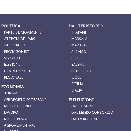
POLITICA
DAL TERRITORIO
PARTITI E MOVIMENTI
TRAPANI
ATTIVITÀ DELL'ARS
MARSALA
INDISCRETO
MAZARA
PROTAGONISTI
ALCAMO
VIVAVOCE
BELICE
ELEZIONI
SALEMI
CASTA E SPRECHI
PETROSINO
REGIONALE
ISOLE
SICILIA
ECONOMIA
ITALIA
TURISMO
ISTITUZIONI
AEROPORTO DI TRAPANI
MEZZOGIORNO
DAI COMUNI
LAVORO
DAL LIBERO CONSORZIO
MARE E PESCA
DALLA REGIONE
AGROALIMENTARE