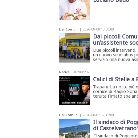
STAMPA
STUDIO
VIRA
SARCO
CANTINE
PAOLINI
Dai Comuni
| 2026-08-08 13:00:00
Dai piccoli Comu
STUDIO
CULICCHIA
un’assistente soc
CNA
TRAPANI
Due piccoli interventi, 
un nuovo scuolabus per
STUDIO
EVOLUTO
servizio una nuova assi
CDR
CAMPIONE
Native
| 07/08/2026
TURNI
Calici di Stelle a
FARMACIE
SALUTE
Trapani. La notte più 
E
cornice di Baglio Sorìa
BENESSERE
tenuta Firriato spalanca
SE
NE
ISCRIVITI
SONO
ANDATI
ALLA
Dai Comuni
| 2026-08-07 17:12:00
NEWSLETTER
Il sindaco di Pog
di Castelvetrano
Il sindaco di Poggior