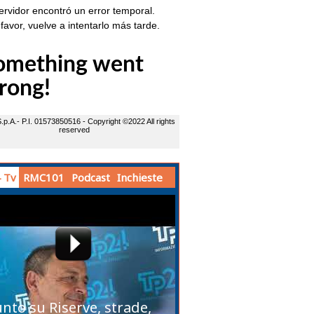
 Tv
RMC101
Podcast
Inchieste
unto su Riserve, strade,