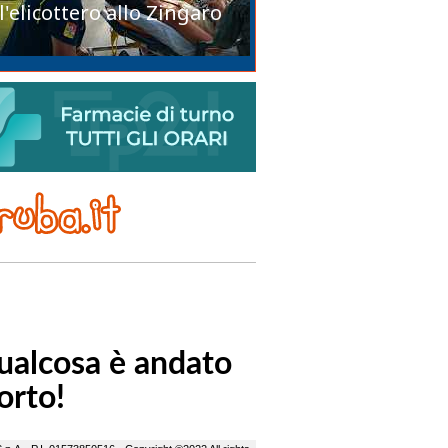
l'elicottero allo Zingaro