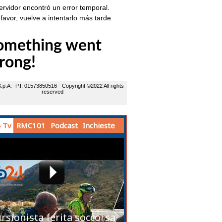
 Tv
RMC101
Podcast
Inchieste
rsionista ferita soccorsa