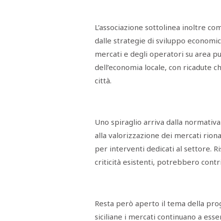
STAMPA
STUDIO
VIRA
L’associazione sottolinea inoltre c
SARCO
dalle strategie di sviluppo economico
CANTINE
PAOLINI
mercati e degli operatori su area
STUDIO
CULICCHIA
dell’economia locale, con ricadute ch
CNA
TRAPANI
città.
STUDIO
EVOLUTO
CDR
CAMPIONE
TURNI
Uno spiraglio arriva dalla normativa
FARMACIE
alla valorizzazione dei mercati rional
SALUTE
E
BENESSERE
per interventi dedicati al settore. R
SE
criticità esistenti, potrebbero contri
NE
ISCRIVITI
SONO
ANDATI
ALLA
NEWSLETTER
Resta però aperto il tema della pr
siciliane i mercati continuano a es