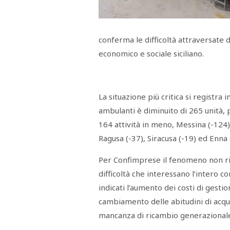
Menù
POLITICA
CRONACA
CORONAVIRUS
ECONOMIA
SPORT
CULTURA
SCUOLA
ANTIMAFIA
INCHIESTE
conferma le difficoltà attraversate 
economico e sociale siciliano.
Sezioni
EDITORIALI
RUBRICHE
La situazione più critica si registra
ISTITUZIONI
ambulanti è diminuito di 265 unità,
CITTADINANZA
164 attività in meno, Messina (-124),
LETTERE
OPINIONI
Ragusa (-37), Siracusa (-19) ed Enna 
VIDEO
EVENTI
Per Confimprese il fenomeno non rigu
PODCAST
difficoltà che interessano l’intero 
NATIVE
ANNUNCI
indicati l’aumento dei costi di gestio
MOTORI
cambiamento delle abitudini di acqu
&
DINTORNI
mancanza di ricambio generazional
TROVOLAVORO
RASSEGNA