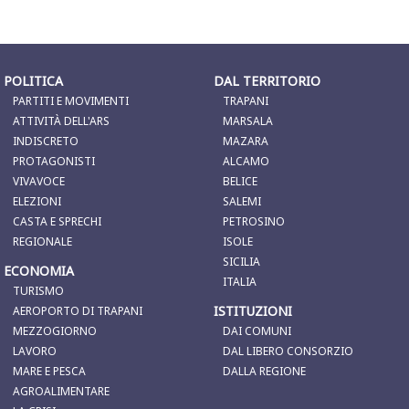
POLITICA
DAL TERRITORIO
PARTITI E MOVIMENTI
TRAPANI
ATTIVITÀ DELL'ARS
MARSALA
INDISCRETO
MAZARA
PROTAGONISTI
ALCAMO
VIVAVOCE
BELICE
ELEZIONI
SALEMI
CASTA E SPRECHI
PETROSINO
REGIONALE
ISOLE
SICILIA
ECONOMIA
ITALIA
TURISMO
ISTITUZIONI
AEROPORTO DI TRAPANI
MEZZOGIORNO
DAI COMUNI
LAVORO
DAL LIBERO CONSORZIO
MARE E PESCA
DALLA REGIONE
AGROALIMENTARE