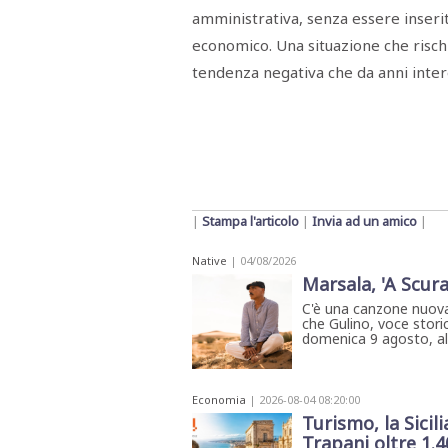
amministrativa, senza essere inserit
economico. Una situazione che rischi
tendenza negativa che da anni inte
|
Stampa l'articolo
|
Invia ad un amico
|
Native
| 04/08/2026
Marsala, 'A Scura
C'è una canzone nuova
che Gulino, voce storic
domenica 9 agosto, all'
Economia
| 2026-08-04 08:20:00
Turismo, la Sicili
Trapani oltre 1.