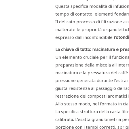
Questa specifica modalità di infusione
tempo di contatto, elementi fondame
Il delicato processo di filtrazione 
inalterate le proprietà organoletti
espresso dall'inconfondibile
rotondi
La chiave di tutto: macinatura e pre
Un elemento cruciale per il funzion
preparazione della miscela all’inte
macinatura e la pressatura del caffè 
pressione generata durante l’estrazi
giusta resistenza al passaggio dell
l’estrazione dei composti aromatici
Allo stesso modo, nel formato in cial
La specifica struttura della carta f
calibrata. L’esatta granulometria pe
porzione con i tempi corretti, spri