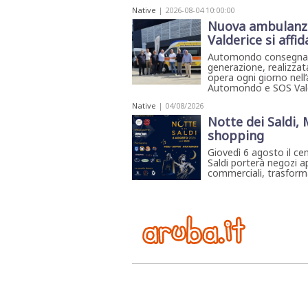
Native
| 2026-08-04 10:00:00
Nuova ambulanza 
Valderice si affi
Automondo consegna a
generazione, realizza
opera ogni giorno nell
Automondo e SOS Vald
Native
| 04/08/2026
Notte dei Saldi,
shopping
Giovedì 6 agosto il ce
Saldi porterà negozi ap
commerciali, trasforma