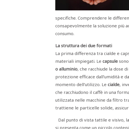
Menù
specifiche. Comprendere le differen
POLITICA
CRONACA
CORONAVIRUS
ECONOMIA
SPORT
CULTURA
SCUOLA
ANTIMAFIA
INCHIESTE
consapevolmente la soluzione più ada
consumo.
Sezioni
La struttura dei due formati
EDITORIALI
La prima differenza tra cialde e capsu
RUBRICHE
materiali impiegati. Le
capsule
sono 
ISTITUZIONI
o alluminio
, che racchiude la dose d
CITTADINANZA
protezione efficace dall’umidità e da
LETTERE
OPINIONI
momento dell’utilizzo. Le
cialde
, in
VIDEO
EVENTI
che racchiudono il caffè in una forma 
PODCAST
utilizzata nelle macchine da filtro t
NATIVE
trattiene le particelle solide, assicu
ANNUNCI
MOTORI
&
Dal punto di vista tattile e visivo
DINTORNI
si presenta come un piccolo conteni
TROVOLAVORO