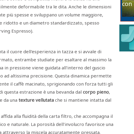
con 
cilmente deformabile tra le dita. Anche le dimensioni
nte più spesse e sviluppano un volume maggiore,
e ridotto e un diametro standardizzato, spesso
erving Espresso).
 il cuore dell'esperienza in tazza e si avvale di
ormato, entrambe studiate per esaltare al massimo la
ua in pressione viene guidata all'interno del guscio
o ad altissima precisione. Questa dinamica permette
nte il caffè macinato, sprigionando con forza tutti gli
ato di questa estrazione è una bevanda dal
corpo pieno
,
 e da una
texture vellutata
che si mantiene intatta dal
affida alla fluidità della carta filtro, che accompagna il
o e naturale. La porosità dell'involucro favorisce una
a attraverso la miscela accuratamente pressata.