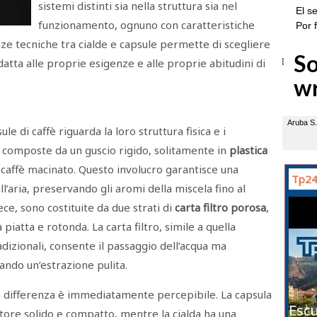
sistemi distinti sia nella struttura sia nel
funzionamento, ognuno con caratteristiche
ze tecniche tra cialde e capsule permette di scegliere
tta alle proprie esigenze e alle proprie abitudini di
le di caffè riguarda la loro struttura fisica e i
composte da un guscio rigido, solitamente in
plastica
i caffè macinato. Questo involucro garantisce una
Tp24
ll’aria, preservando gli aromi della miscela fino al
vece, sono costituite da due strati di
carta filtro porosa
,
piatta e rotonda. La carta filtro, simile a quella
radizionali, consente il passaggio dell’acqua ma
rando un’estrazione pulita.
, la differenza è immediatamente percepibile. La capsula
Escu
tore solido e compatto, mentre la cialda ha una