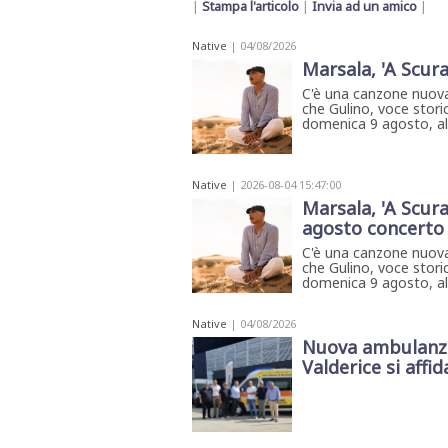
|
Stampa l'articolo
|
Invia ad un amico
|
Native
| 04/08/2026
Marsala, 'A Scura
C'è una canzone nuova
che Gulino, voce storic
domenica 9 agosto, all'
Native
| 2026-08-04 15:47:00
Marsala, 'A Scura
agosto concerto 
C'è una canzone nuova
che Gulino, voce storic
domenica 9 agosto, all
Native
| 04/08/2026
Nuova ambulanza 
Valderice si affida