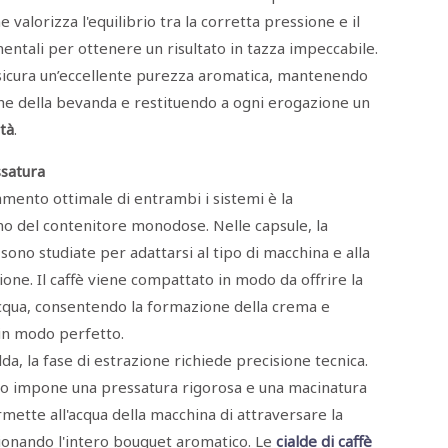
 valorizza l'equilibrio tra la corretta pressione e il
ntali per ottenere un risultato in tazza impeccabile.
assicura un’eccellente purezza aromatica, mantenendo
che della bevanda e restituendo a ogni erogazione un
tà
.
ssatura
amento ottimale di entrambi i sistemi è la
rno del contenitore monodose. Nelle capsule, la
sono studiate per adattarsi al tipo di macchina e alla
one. Il caffè viene compattato in modo da offrire la
’acqua, consentendo la formazione della crema e
 in modo perfetto.
da, la fase di estrazione richiede precisione tecnica.
iltro impone una pressatura rigorosa e una macinatura
rmette all'acqua della macchina di attraversare la
gionando l'intero bouquet aromatico. Le
cialde di caffè