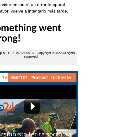
 Tv
RMC101
Podcast
Inchieste
rsionista ferita soccorsa