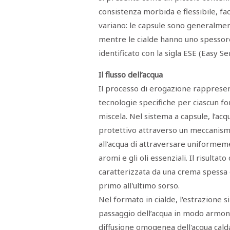
RASSEGNA
consistenza morbida e flessibile, fa
STAMPA
variano: le capsule sono generalme
STUDIO
VIRA
mentre le cialde hanno uno spessor
SARCO
identificato con la sigla ESE (Easy S
CANTINE
PAOLINI
STUDIO
Il flusso dell’acqua
CULICCHIA
CNA
Il processo di erogazione rappresenta
TRAPANI
tecnologie specifiche per ciascun f
STUDIO
EVOLUTO
miscela. Nel sistema a capsule, l’acq
CDR
CAMPIONE
protettivo attraverso un meccanism
TURNI
FARMACIE
all’acqua di attraversare uniformeme
SALUTE
aromi e gli oli essenziali. Il risult
E
BENESSERE
caratterizzata da una crema spessa
SE
NE
ISCRIVITI
primo all'ultimo sorso.
SONO
ANDATI
ALLA
Nel formato in cialde, l'estrazione si 
NEWSLETTER
passaggio dell’acqua in modo armonic
diffusione omogenea dell'acqua cald