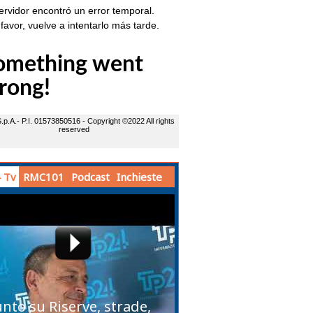
 Tv
RMC101
Podcast
Inchieste
unto su Riserve, strade,