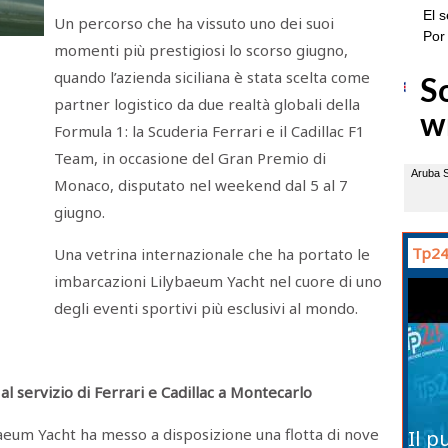
Un percorso che ha vissuto uno dei suoi
momenti più prestigiosi lo scorso giugno,
quando l’azienda siciliana è stata scelta come
partner logistico da due realtà globali della
Formula 1: la Scuderia Ferrari e il Cadillac F1
Team, in occasione del Gran Premio di
Monaco, disputato nel weekend dal 5 al 7
giugno.
Tp24
Una vetrina internazionale che ha portato le
imbarcazioni Lilybaeum Yacht nel cuore di uno
degli eventi sportivi più esclusivi al mondo.
 servizio di Ferrari e Cadillac a Montecarlo
aeum Yacht ha messo a disposizione una flotta di nove
Il p