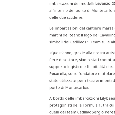
imbarcazioni dei modelli
Levanzo 25
RASSEGNA
STAMPA
all’interno del porto di Montecarlo e 
STUDIO
VIRA
delle due scuderie.
SARCO
CANTINE
Le imbarcazioni del cantiere marsal
PAOLINI
marchi dei team: il logo del Cavallin
STUDIO
CULICCHIA
simboli del Cadillac F1 Team sulle alt
CNA
TRAPANI
STUDIO
«Quest’anno, grazie alla nostra attiv
EVOLUTO
fiere di settore, siamo stati contatt
CDR
CAMPIONE
supporto logistico e l’ospitalità du
TURNI
FARMACIE
Pecorella
, socio fondatore e titolar
SALUTE
E
state utilizzate per i trasferimenti d
BENESSERE
SE
porto di Montecarlo».
NE
ISCRIVITI
SONO
ANDATI
A bordo delle imbarcazioni Lilybaeu
ALLA
protagonisti della Formula 1, tra cui
NEWSLETTER
quelli del team Cadillac Sergio Pérez