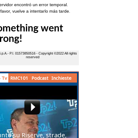
 Tv
RMC101
Podcast
Inchieste
unto su Riserve, strade,