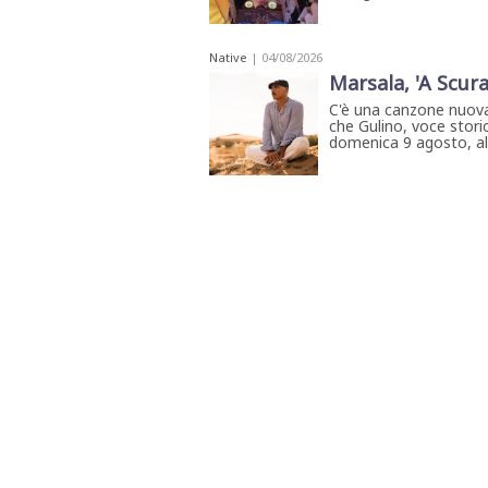
Native
| 04/08/2026
Marsala, 'A Scura
C'è una canzone nuova
che Gulino, voce storic
domenica 9 agosto, all'