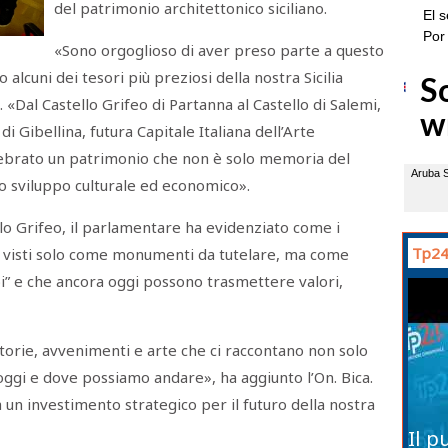
del patrimonio architettonico siciliano.
«Sono orgoglioso di aver preso parte a questo
alcuni dei tesori più preziosi della nostra Sicilia
. «Dal Castello Grifeo di Partanna al Castello di Salemi,
i Gibellina, futura Capitale Italiana dell’Arte
brato un patrimonio che non è solo memoria del
ro sviluppo culturale ed economico».
llo Grifeo, il parlamentare ha evidenziato come i
Tp24
re visti solo come monumenti da tutelare, ma come
oi” e che ancora oggi possono trasmettere valori,
i storie, avvenimenti e arte che ci raccontano non solo
oggi e dove possiamo andare», ha aggiunto l’On. Bica.
un investimento strategico per il futuro della nostra
Il p