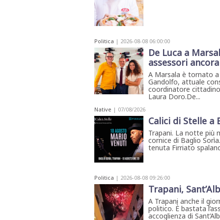
Politica
| 2026-08-08 06:00:00
De Luca a Marsal
assessori ancora
A Marsala è tornato a
Gandolfo, attuale cons
coordinatore cittadino
Laura Doro.De...
Native
| 07/08/2026
Calici di Stelle a
Trapani. La notte più 
cornice di Baglio Sorìa
tenuta Firriato spalanca
Politica
| 2026-08-08 09:26:00
Trapani, Sant’Alb
A Trapani anche il gio
politico. È bastata l’
accoglienza di Sant’A