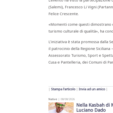
L’evento ha visto la partecipazione de
(Salemi), Francesco Li Vigni (Partann
Felice Crescente.
«Momenti come questi dimostrano co
turismo culturale di qualità», ha conc
L’iniziativa è stata promossa dalla Sez
il patrocinio della Regione Siciliana 
Assessorato Turismo, Sport e Spetta
Cusa e Pantelleria, dei Comuni di Par
|
Stampa l'articolo
|
Invia ad un amico
|
Native
| 08/08/2026
Nella Kasbah di 
Luciano Dado