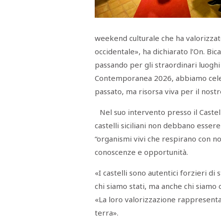
Menù
POLITICA
CRONACA
CORONAVIRUS
ECONOMIA
SPORT
CULTURA
SCUOLA
ANTIMAFIA
INCHIESTE
weekend culturale che ha valorizzato 
occidentale», ha dichiarato l’On. Bica
Sezioni
passando per gli straordinari luoghi d
Contemporanea 2026, abbiamo cele
EDITORIALI
RUBRICHE
passato, ma risorsa viva per il nost
ISTITUZIONI
CITTADINANZA
Nel suo intervento presso il Caste
LETTERE
castelli siciliani non debbano esse
OPINIONI
VIDEO
“organismi vivi che respirano con n
EVENTI
conoscenze e opportunità.
PODCAST
NATIVE
«I castelli sono autentici forzieri d
ANNUNCI
chi siamo stati, ma anche chi siamo 
MOTORI
&
«La loro valorizzazione rappresenta 
DINTORNI
TROVOLAVORO
terra».
RASSEGNA