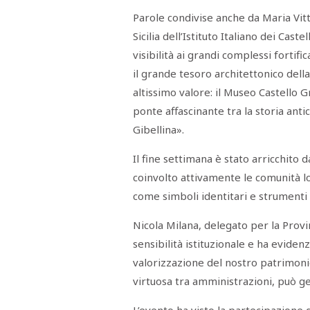
STAMPA
Parole condivise anche da Maria Vit
STUDIO
VIRA
Sicilia dell’Istituto Italiano dei Cast
SARCO
visibilità ai grandi complessi fortif
CANTINE
PAOLINI
il grande tesoro architettonico dell
STUDIO
CULICCHIA
altissimo valore: il Museo Castello G
CNA
TRAPANI
ponte affascinante tra la storia anti
STUDIO
Gibellina».
EVOLUTO
CDR
CAMPIONE
Il fine settimana è stato arricchito d
TURNI
FARMACIE
coinvolto attivamente le comunità loca
SALUTE
come simboli identitari e strumenti
E
BENESSERE
SE
Nicola Milana, delegato per la Provin
NE
ISCRIVITI
SONO
sensibilità istituzionale e ha evidenzi
ANDATI
ALLA
valorizzazione del nostro patrimonio
NEWSLETTER
virtuosa tra amministrazioni, può ge