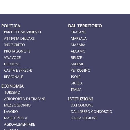
POLITICA
DAL TERRITORIO
PARTITI E MOVIMENTI
TRAPANI
ATTIVITÀ DELL'ARS
MARSALA
INDISCRETO
MAZARA
PROTAGONISTI
ALCAMO
VIVAVOCE
BELICE
ELEZIONI
SALEMI
CASTA E SPRECHI
PETROSINO
REGIONALE
ISOLE
SICILIA
ECONOMIA
ITALIA
TURISMO
ISTITUZIONI
AEROPORTO DI TRAPANI
MEZZOGIORNO
DAI COMUNI
LAVORO
DAL LIBERO CONSORZIO
MARE E PESCA
DALLA REGIONE
AGROALIMENTARE