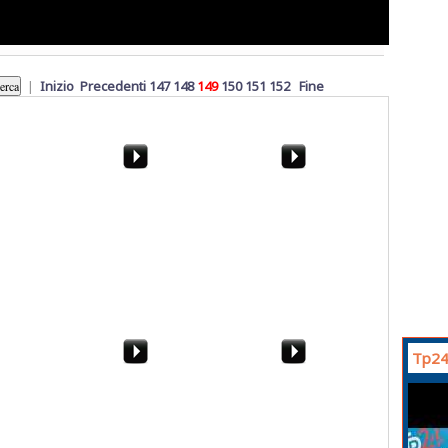
|
Inizio
Precedenti
147
148
149
150
151
152
Fine
v - Luigi
Elezioni a Marsala.
Musica, carri, maschere.
Vincenzo Forti: "Ecco
Ecco il Carnevale di
cosa far
Petrosino 2015
Tp24
icembre
La neve a Palermo
Serie B, Pro Vercelli-
lo
Trapani 1-0. La sintesi