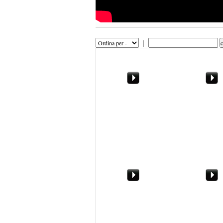
|
I bancari in crisi, tagli in
Il Volatore in T
vista. Massimo Alloro:
Giacalone
"Ecco perch
Buon compleanno,
Marsala, 31 d
Paolo Borsellino
2014. Neve al