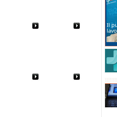
Il p
lavo
atale del
Marzia Sabella si
Trapani, inaugurazione
azara
racconta in "Nostro
del Villaggio Fantastico
gavero
Onore"
di Natale
anno le
Salvatore Gabriele - Vite
"Genti" - I Musicanti
i. E il
ad Alberello di
ilt
Pantelleria patrimonio
dell'UNESCO