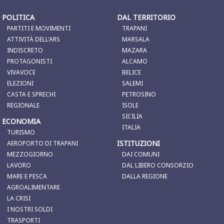
POLITICA
DAL TERRITORIO
PARTITI E MOVIMENTI
TRAPANI
ATTIVITÀ DELL'ARS
MARSALA
INDISCRETO
MAZARA
PROTAGONISTI
ALCAMO
VIVAVOCE
BELICE
ELEZIONI
SALEMI
CASTA E SPRECHI
PETROSINO
REGIONALE
ISOLE
SICILIA
ECONOMIA
ITALIA
TURISMO
ISTITUZIONI
AEROPORTO DI TRAPANI
MEZZOGIORNO
DAI COMUNI
LAVORO
DAL LIBERO CONSORZIO
MARE E PESCA
DALLA REGIONE
AGROALIMENTARE
LA CRISI
I NOSTRI SOLDI
TRASPORTI