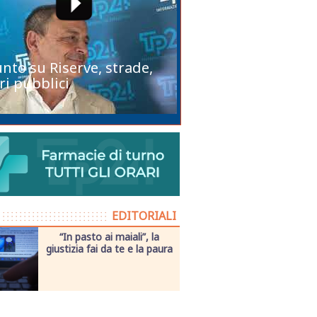
unto su Riserve, strade,
ri pubblici
EDITORIALI
“In pasto ai maiali”, la
giustizia fai da te e la paura