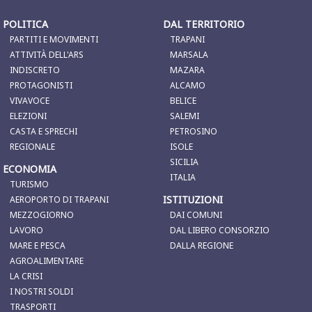
POLITICA
DAL TERRITORIO
PARTITI E MOVIMENTI
TRAPANI
ATTIVITÀ DELL'ARS
MARSALA
INDISCRETO
MAZARA
PROTAGONISTI
ALCAMO
VIVAVOCE
BELICE
ELEZIONI
SALEMI
CASTA E SPRECHI
PETROSINO
REGIONALE
ISOLE
SICILIA
ECONOMIA
ITALIA
TURISMO
ISTITUZIONI
AEROPORTO DI TRAPANI
MEZZOGIORNO
DAI COMUNI
LAVORO
DAL LIBERO CONSORZIO
MARE E PESCA
DALLA REGIONE
AGROALIMENTARE
LA CRISI
I NOSTRI SOLDI
TRASPORTI