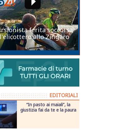
rsionista ferita soccorsa
l'elicottero allo Zingaro
EDITORIALI
“In pasto ai maiali”, la
giustizia fai da te e la paura