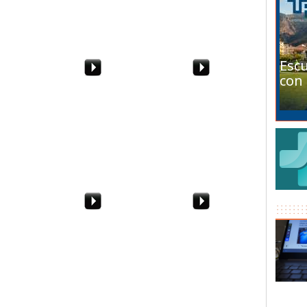
SerieB
Escu
con 
 Lanciano-
Sotto la casa del
Processo Rostagno. Le
torturatore di cani
conclusioni
dell'avvocato Rando
(Libera)
avera.
Immaginate di avere
Il Sole di Primavera.
no
un'impresa a
Nell'Agroericino
Castelvetrano...