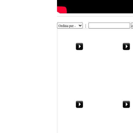
|
0:11 / 3:50 La bomba
JAKA - C'
ambientale a
Campobello di Mazara
Marsala, gambizzato in
Pd, l'Europa 
pieno centro. Il video
verso