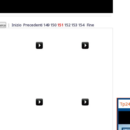
|
Inizio
Precedenti
149
150
151
152
153
154
Fine
Mazara, mezzi e
Marsala, le immagini del
dipendenti comunali
raid punitivo. "Nessuna
usati per i comizi di
guerra tra bande in citt
Cristaldi
Tp24
cambia
Il Trapani batte la
Sintesi Avellino-Trapani
Ternana 2-1. La sintesi
3-3, 39^ giornata