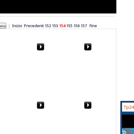
|
Inizio
Precedenti
152
153
154
155
156
157
Fine
logiche e
Scuolabus a Marsala.
Dalla "pietra mazarese"
Michele
Trovato l'accordo. Ma
alla "chiappa". Come si
adesso si deve vigilare...
estraeva il tufo a
Marsala
Tp24
sindaco
L'agricoltura biologica
Omicidio a Marsala.
nel suo
marsalese al Sana 2013
Ucciso Baldassare