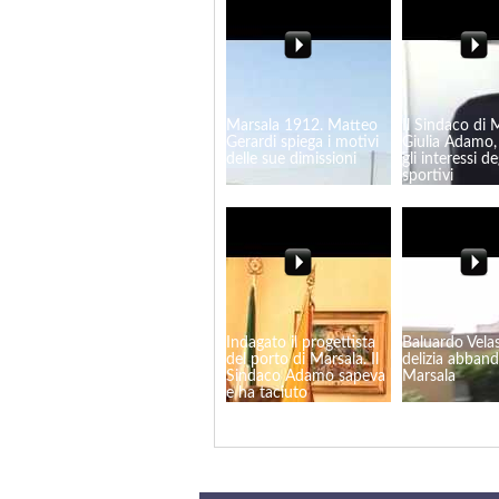
Marsala 1912. Matteo
Il Sindaco di 
Gerardi spiega i motivi
Giulia Adamo,
delle sue dimissioni
gli interessi de
sportivi
Indagato il progettista
Baluardo Vela
del porto di Marsala. Il
delizia abban
Sindaco Adamo sapeva
Marsala
e ha taciuto