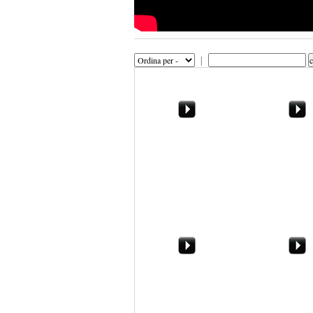
|
Marsala - Annapolis:
Ato, isole eco
prove tecniche di
rifiuti. Parla 
gemellaggio
Accardi
Marsala, alla scoperta
Intervista al 
del campanile
Giulia Adamo 