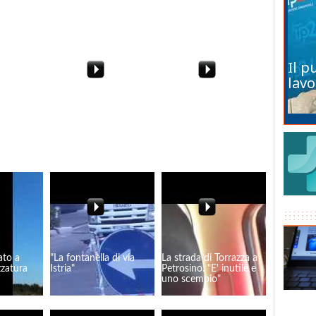
Comune
di Bologna
Marino
Il p
lavo
a delle
"Troades", il teastro
Marsala, la chiesa
ono in
abusivo (e gratuito) di
abbandonata che fa
le.
Massimo Pastore
indignare i cittadini
usiva
ato a
"La fontanella di via
La strada di Torrazza a
zzatura
Istria"
Petrosino. "E' inutile e
uno scempio"