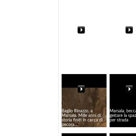
dimenticato
salottino al 
Poesia, musica e teatro
Chiesa S. Mari
alle Due Rocche
Grotte. Scend
campo i 5 Stel
Intervista escl
Baglio Rinazzo, a
Marsala, becc
Marsala. Mille anni di
gettare la spa
storia finiti in cacca di
per strada
pecora...