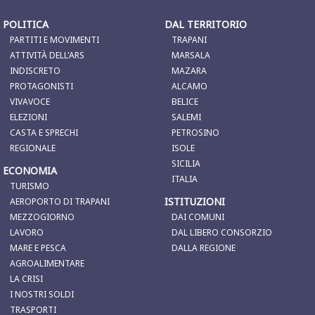
POLITICA
DAL TERRITORIO
PARTITI E MOVIMENTI
TRAPANI
ATTIVITÀ DELL'ARS
MARSALA
INDISCRETO
MAZARA
PROTAGONISTI
ALCAMO
VIVAVOCE
BELICE
ELEZIONI
SALEMI
CASTA E SPRECHI
PETROSINO
REGIONALE
ISOLE
SICILIA
ECONOMIA
ITALIA
TURISMO
ISTITUZIONI
AEROPORTO DI TRAPANI
MEZZOGIORNO
DAI COMUNI
LAVORO
DAL LIBERO CONSORZIO
MARE E PESCA
DALLA REGIONE
AGROALIMENTARE
LA CRISI
I NOSTRI SOLDI
TRASPORTI