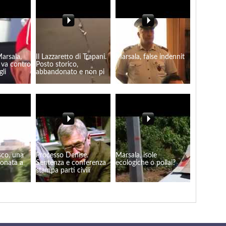
Marsala,
Il Lazzaretto di Trapani.
Marsala, false indennit
 va contro
Posto storico,
gli
abbandonato e non pi
sco, una
Processo Denise.
Marsala, isole
donata a
Sentenza e conferenza
ecologiche o pollai?
stampa parti civili