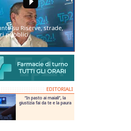
unto su Riserve, strade,
ri pubblici
EDITORIALI
“In pasto ai maiali”, la
giustizia fai da te e la paura