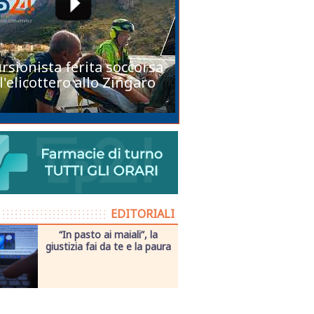
rsionista ferita soccorsa
l'elicottero allo Zingaro
EDITORIALI
“In pasto ai maiali”, la
giustizia fai da te e la paura