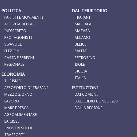
POLITICA
DAL TERRITORIO
PARTITI E MOVIMENTI
TRAPANI
ATTIVITÀ DELL'ARS
MARSALA
INDISCRETO
MAZARA
PROTAGONISTI
ALCAMO
VIVAVOCE
BELICE
ELEZIONI
SALEMI
CASTA E SPRECHI
PETROSINO
REGIONALE
ISOLE
SICILIA
ECONOMIA
ITALIA
TURISMO
ISTITUZIONI
AEROPORTO DI TRAPANI
MEZZOGIORNO
DAI COMUNI
LAVORO
DAL LIBERO CONSORZIO
MARE E PESCA
DALLA REGIONE
AGROALIMENTARE
LA CRISI
I NOSTRI SOLDI
TRASPORTI