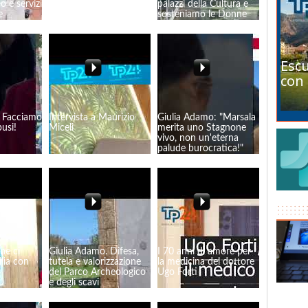
co e servizi
colore!
palazzi della Cultura e
e
sosteniamo le Donne
che lavorano"
Escu
con 
: Facciamo
Intervista a Maurizio
Giulia Adamo: "Marsala
usi!
Miceli
merita uno Stagnone
vivo, non un'eterna
palude burocratica!"
ne ci
Giulia Adamo. Difesa,
I 70 anni di amore per
ilia con
tutela e valorizzazione
la medicina del dottore
del Parco Archeologico
Ugo Forti
e degli scavi