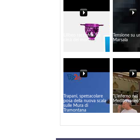
Lilibeo racconta. La
Tensione su u
città dei morti
Marsala
Trapani, spettacolare
"L'inferno nel
posa della nuova scala
Mediterraneo
sulle Mura di
Tramontana