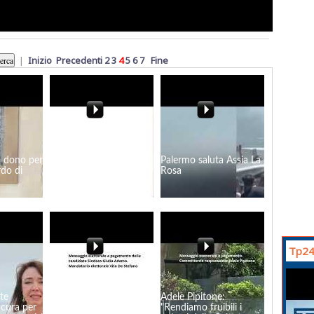
|
Inizio
Precedenti
2
3
4
5
6
7
Fine
n dono per
Gaspare Passalacqua
Palermo saluta Assia La
rdo di
parla di sicurezza e
Rosa
territorio: "Basta paura
a Marsala"
Tp24
te
Giulia Adamo: Marsala:
Adele Pipitone:
 cura per
una città, un vino, un
"Rendiamo fruibili i