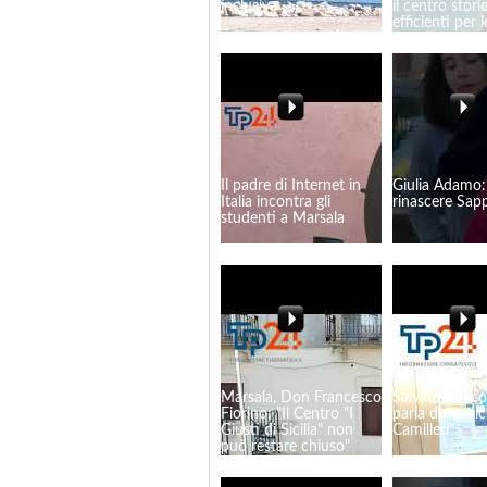
inclusiva
il centro stori
efficienti per l
contrade"
Il padre di Internet in
Giulia Adamo
Italia incontra gli
rinascere Sapp
studenti a Marsala
Marsala, Don Francesco
Salvatore Pico
Fiorino: "Il Centro "I
parla di "In sic
Giusti di Sicilia" non
Camilleri"
può restare chiuso"