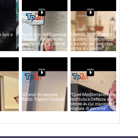
n bus a
Naufragio dell'Espresso
Marsala 2026, Celeste
"Trapani", la cerimonia
Gaudino: "Concretezza
per ricordare le vittime
e ascolto per una città
vicina ai cittadini"
50 anni fa nasceva
"Quel Mediterraneo che
"
Radio Trapani Centrale
restituisce bellezza è lo
stesso in cui muoiono
migliaia di persone"