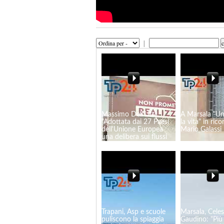
|
Massimo Dell'Utri:
A Marsala "U
"Adottata dai 27 Paesi
la vita" in rico
dell'Unione Europea
Mario Galassi
una delibera sui flussi
migratori"
Trapani, Asp e scuole
Marsala, Celes
puliscono la spiaggia
Gaudino: "Più