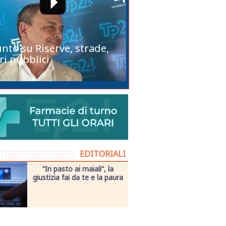
unto su Riserve, strade,
ri pubblici
EDITORIALI
“In pasto ai maiali”, la
giustizia fai da te e la paura