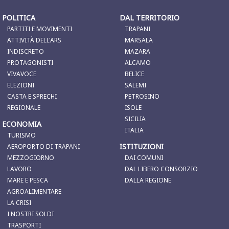
POLITICA
DAL TERRITORIO
PARTITI E MOVIMENTI
TRAPANI
ATTIVITÀ DELL'ARS
MARSALA
INDISCRETO
MAZARA
PROTAGONISTI
ALCAMO
VIVAVOCE
BELICE
ELEZIONI
SALEMI
CASTA E SPRECHI
PETROSINO
REGIONALE
ISOLE
SICILIA
ECONOMIA
ITALIA
TURISMO
ISTITUZIONI
AEROPORTO DI TRAPANI
MEZZOGIORNO
DAI COMUNI
LAVORO
DAL LIBERO CONSORZIO
MARE E PESCA
DALLA REGIONE
AGROALIMENTARE
LA CRISI
I NOSTRI SOLDI
TRASPORTI