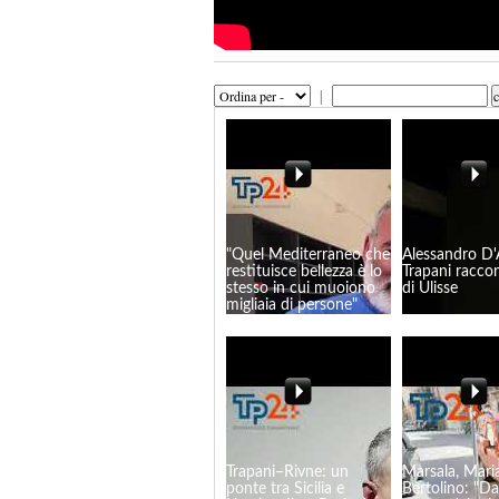
|
"Quel Mediterraneo che
Alessandro D'
restituisce bellezza è lo
Trapani raccon
stesso in cui muoiono
di Ulisse
migliaia di persone"
Trapani–Rivne: un
Marsala, Mari
ponte tra Sicilia e
Bertolino: "D