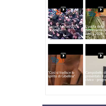
Trapani, Misteri 2026. -
L'uscita della
La diretta
processione d
Santo 2026 - 
"Cosi si tradisce lo
Campobello di
spirito di Gibellina"
presentato il 
civico - progre