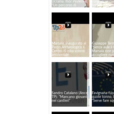
Ucraina. Ihor Pavlenko:
curo un'aiuola
"Un percorso di
febbraio l'ha
sviluppo reciproco"
affidata all'An
Marsala, inaugurato al
Giuseppe Term
Parco Archeologico il
"Senza aule il
Centro di educazione
Marsala non 
ambientale
accogliere nuo
studenti”
Sandro Catalano (Ance
Favignana fuor
TP): “Mancano giovani
quote tonno, 
nei cantieri”
“Serve fare s