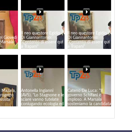
Il neo questore Egidio
Il neo questore Egidio
el Giovedì
Di Giannantonio:
Di Giannantonio:
Marsala
"Contento di essere qui
“Contento di essere qui
a Trapani"
a Trapani“
 Mazara,
Antonella Ingianni
Cateno De Luca: "Il
progetto
(AVS). "Lo Stagnone e le
governo Schifani è
ssista
sciare vanno tutelate
imploso. A Marsala
coniugando ecologia ed
sosteniamo la candidata
economia"
Andreana Patti "