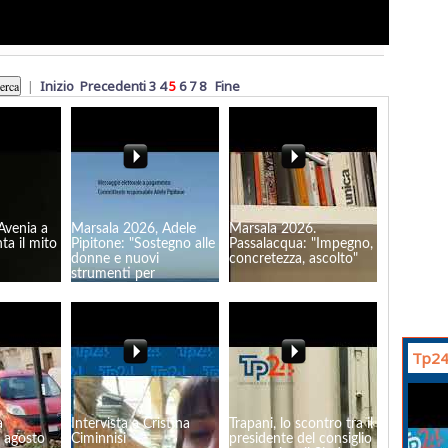
|
Inizio
Precedenti
3
4
5
6
7
8
Fine
Avenia a
Marsala 2026, Adele
Marsala 2026.
ta il mito
Pipitone: "Sostegno alle
Passalacqua: "Impegno,
donne e nuovi
concretezza, ascolto"
strumenti per
l'imprenditoria
femminile"
Tp24
a
Intervista a Cristina
Trapani, lo scontro tra il
a agosto
Ciminnisi
presidente del consiglio