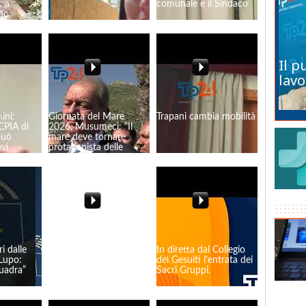
, a
comunale e il Sindaco
nno
tiracket"
Il p
lavo
ini:
Giornata del Mare
Trapani cambia mobilità
 CPIA di
2026, Musumeci: "Il
può
mare deve tornare
vi
protagonista delle
nostre vite"
i dalle
Gli auguri di Pasqua
In diretta dal Collegio
Lupo:
2026 del Vescovo di
dei Gesuiti l'entrata dei
quadra”
Mazara
Sacri Gruppi.