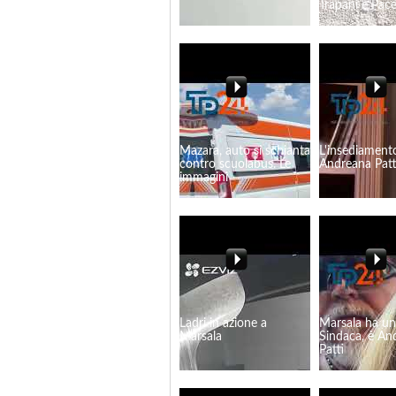
Trapani e Pac
Mazara, auto si schianta
L'insediament
contro scuolabus. Le
Andreana Patt
immagini
Ladri in azione a
Marsala ha u
Marsala
Sindaca, è An
Patti