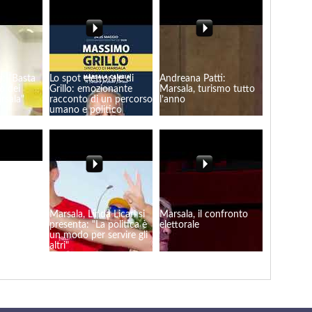
i: "Basta
Lo spot elettorale di
Andreana Patti:
ro dei
Grillo: emozionante
Marsala, turismo tutto
rsala"
racconto di un percorso
l’anno
umano e politico
 Licari:
Marsala, Linda Licari si
Marsala, il confronto
ici chiusi.
presenta: "La politica è
elettorale
eme gli
un modo per servire gli
munità!"
altri"