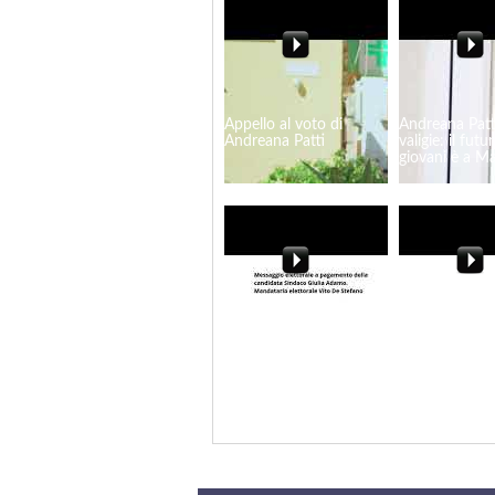
Appello al voto di
Andreana Patt
Andreana Patti
valigie: il futu
giovani è a Ma
Giulia Adamo Sindaco.
Marsala, Linda
L'esperienza che fa la
"Edifici scolast
differenza
Riapriamo insi
spazi della co