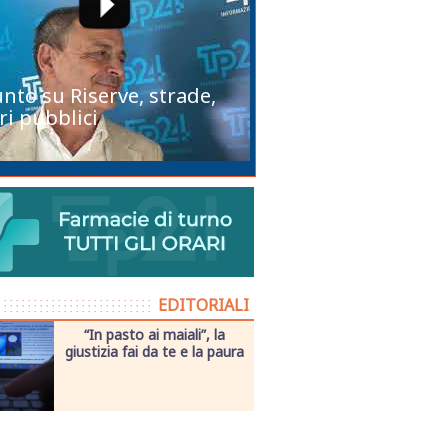
unto su Riserve, strade,
ri pubblici
EDITORIALI
“In pasto ai maiali”, la
giustizia fai da te e la paura