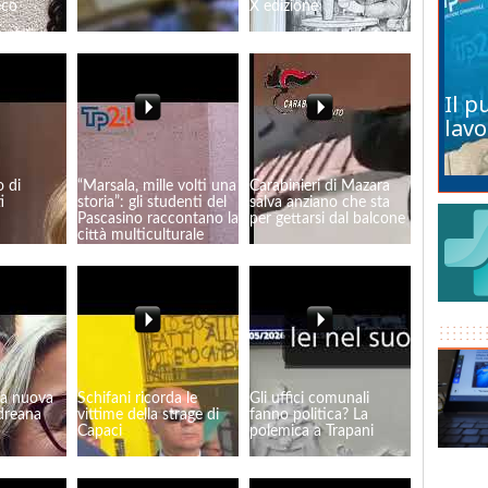
eco
X edizione
Il p
lavo
o di
“Marsala, mille volti una
Carabinieri di Mazara
i
storia”: gli studenti del
salva anziano che sta
Pascasino raccontano la
per gettarsi dal balcone
città multiculturale
na nuova
Schifani ricorda le
Gli uffici comunali
dreana
vittime della strage di
fanno politica? La
Capaci
polemica a Trapani