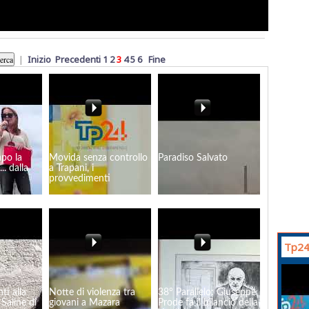
|
Inizio
Precedenti
1
2
3
4
5
6
Fine
apo la
Movida senza controllo
Paradiso Salvato
.. dalla
a Trapani, i
provvedimenti
Tp24
ti alla
Notte di violenza tra
38° Parallelo: Giuseppe
 Saline di
giovani a Mazara
Prode fa il bilancio della