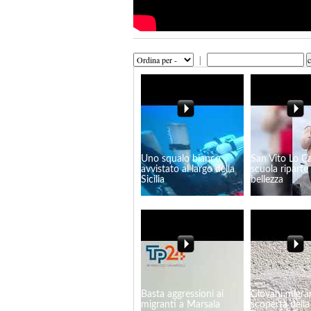
|
Uno squalo bianco
San Vito Lo C
avvistato al largo della
scuola riparte .
Sicilia
bellezza
Basta aggressioni ai
Giovani migran
migranti a Marsala
scoperta della