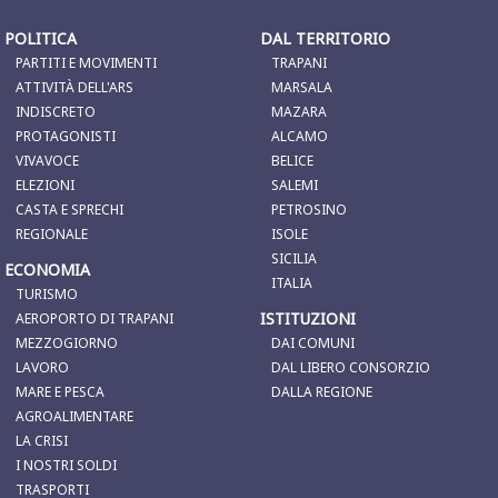
POLITICA
DAL TERRITORIO
PARTITI E MOVIMENTI
TRAPANI
ATTIVITÀ DELL'ARS
MARSALA
INDISCRETO
MAZARA
PROTAGONISTI
ALCAMO
VIVAVOCE
BELICE
ELEZIONI
SALEMI
CASTA E SPRECHI
PETROSINO
REGIONALE
ISOLE
SICILIA
ECONOMIA
ITALIA
TURISMO
ISTITUZIONI
AEROPORTO DI TRAPANI
MEZZOGIORNO
DAI COMUNI
LAVORO
DAL LIBERO CONSORZIO
MARE E PESCA
DALLA REGIONE
AGROALIMENTARE
LA CRISI
I NOSTRI SOLDI
TRASPORTI