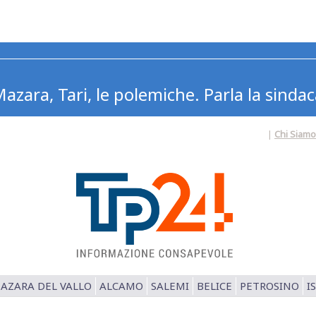
azara, Tari, le polemiche. Parla la sindac
|
Chi Siamo
AZARA DEL VALLO
ALCAMO
SALEMI
BELICE
PETROSINO
I