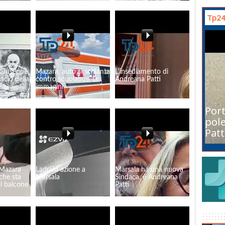
Tp24
 Giuseppe
Mazara, auto si schianta
L'insediamento di
ancio della
contro scuolabus. Le
Andreana Patti
immagini
Port
pole
Patt
 Mazara
Ladri in azione a
Marsala ha una nuova
che sta
Marsala
Sindaca, è Andreana
al balcone
Patti