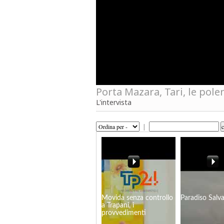
Porta Mazara, Tari, le pole
L'intervista
|
Movida senza controllo
Paradiso Salv
a Trapani, i
provvedimenti