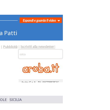
a Patti
|
Pubblicità
|
|
Iscriviti alla newsletter
SOLE
SICILIA