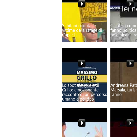
Schifani ricorda le
Gli uffici comu
vittime della strage di
fanno politica
Capaci
polemica a Tr
Lo spot elettorale di
Andreana Patt
Grillo: emozionante
Marsala, turi
racconto di un percorso
l’anno
umano e politico