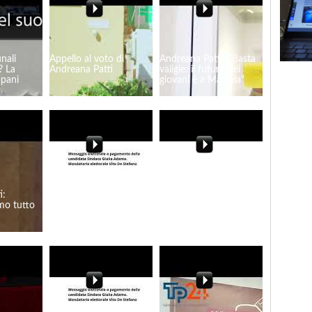
nali
Appello al voto di
Andreana Patti: "Basta
? La
Andreana Patti
valigie: il futuro dei
apani
giovani è a Marsala"
i:
Giulia Adamo Sindaco.
Marsala, Linda Licari:
smo tutto
L'esperienza che fa la
"Edifici scolastici chiusi.
differenza
Riapriamo insieme gli
spazi della comunità!"