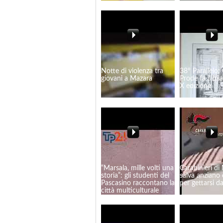
Notte di violenza tra
38° Parallelo:
giovani a Mazara
Prode fa il bil
X edizione
“Marsala, mille volti una
Carabinieri di
storia”: gli studenti del
salva anziano 
Pascasino raccontano la
per gettarsi d
città multiculturale