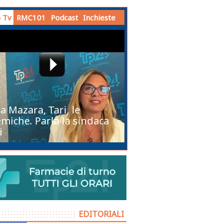
 Tv
RMC101
Podcast
Inchieste
a Mazara, Tari, le
miche. Parla la sindaca
i
EDITORIALI