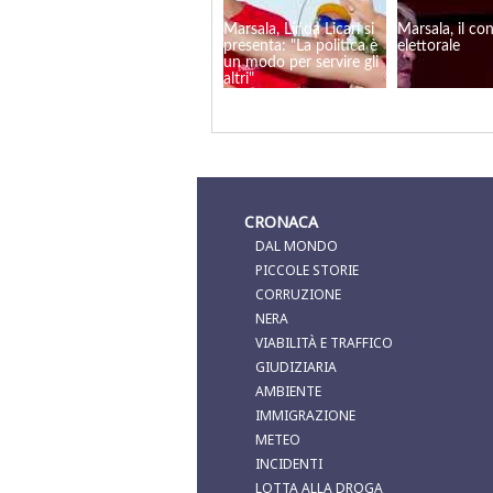
Marsala, Linda Licari si
Marsala, il co
presenta: "La politica è
elettorale
un modo per servire gli
altri"
CRONACA
DAL MONDO
PICCOLE STORIE
CORRUZIONE
NERA
VIABILITÀ E TRAFFICO
GIUDIZIARIA
AMBIENTE
IMMIGRAZIONE
METEO
INCIDENTI
LOTTA ALLA DROGA