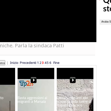
miche. Parla la sindaca Patti
|
Inizio
Precedenti
1
2
3
4
5
6
Fine
ato
Basta aggressioni ai
Giovani migranti alla
migranti a Marsala
scoperta della Saline di
Trapani e Paceco