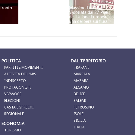
nfronto
Filmato repertorio
Massimo Dell'Utri:
dall’archivio di Giulia
"Adottata dai 27 Paesi
Adamo
dell'Unione Europea
una delibera sui flussi
migratori"
POLITICA
DAL TERRITORIO
PARTITI E MOVIMENTI
TRAPANI
ATTIVITÀ DELL'ARS
MARSALA
INDISCRETO
MAZARA
PROTAGONISTI
ALCAMO
VIVAVOCE
BELICE
ELEZIONI
SALEMI
CASTA E SPRECHI
PETROSINO
REGIONALE
ISOLE
SICILIA
ECONOMIA
ITALIA
TURISMO