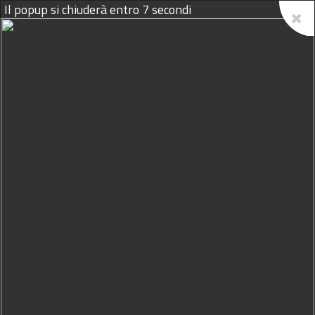
Il popup si chiuderà entro
7
secondi
07/08/2026
Ridotta in appello la condanna
a Massimo Ciancimino
31/12/2009