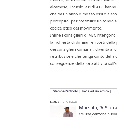
Menù
alcamese, i consiglieri di ABC hanno
POLITICA
CRONACA
CORONAVIRUS
ECONOMIA
SPORT
CULTURA
SCUOLA
ANTIMAFIA
INCHIESTE
che da un anno e mezzo essi già ac
percepito, per costituire un fondo so
codice etico del movimento.
Sezioni
Infine i consiglieri di ABC ritengono
la richiesta di diminuire i costi dell
EDITORIALI
RUBRICHE
dei consiglieri comunali: diventa a
ISTITUZIONI
retribuzione che tenga conto della qu
CITTADINANZA
conseguenze della loro attività sull
LETTERE
OPINIONI
VIDEO
EVENTI
PODCAST
NATIVE
|
Stampa l'articolo
|
Invia ad un amico
|
ANNUNCI
MOTORI
Native
| 04/08/2026
&
DINTORNI
Marsala, 'A Scura
TROVOLAVORO
C'è una canzone nuova
RASSEGNA