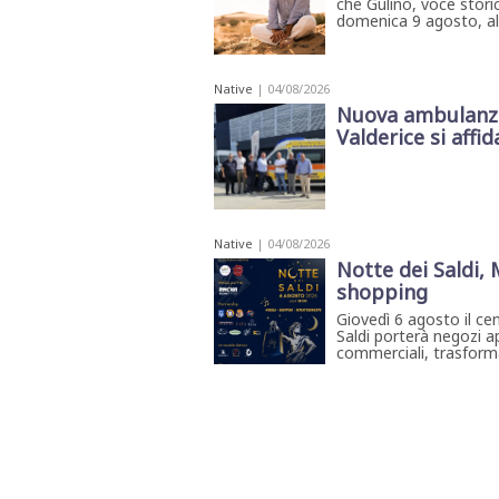
che Gulino, voce storic
STAMPA
domenica 9 agosto, all'
STUDIO
VIRA
SARCO
Native
| 04/08/2026
CANTINE
PAOLINI
Nuova ambulanza 
STUDIO
Valderice si affida
CULICCHIA
CNA
TRAPANI
STUDIO
EVOLUTO
CDR
Native
| 04/08/2026
CAMPIONE
Notte dei Saldi,
TURNI
FARMACIE
shopping
SALUTE
Giovedì 6 agosto il ce
E
BENESSERE
Saldi porterà negozi ap
commerciali, trasforma
SE
NE
ISCRIVITI
SONO
ANDATI
ALLA
NEWSLETTER