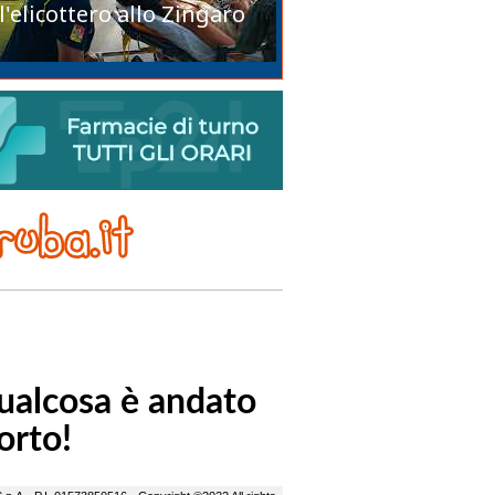
l'elicottero allo Zingaro