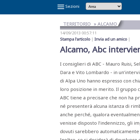
×
Sezioni
TERRITORIO
» ALCAMO
14/09/2013 00:57:11
Stampa l'articolo
|
Invia ad un amico
|
Alcamo, Abc intervien
I consiglieri di ABC - Mauro Ruisi, S
Dara e Vito Lombardo - in un’intervis
di Alpa Uno hanno espresso con chi
loro posizione in merito. Il gruppo c
Temi
ABC tiene a precisare che non ha p
Caldi
né presenterà alcuna istanza di rim
anche perché, qualora eventualmen
NOI
CAOS
CAOS
CARTOLINA
CICLONE
GAZA
GIBELLINA
IL
IL
IN
LA
LA
MAFIA
MARSALA
REFERENDUM
SCANDALO
SINDACA
VINITALY
E
SHARK
TRAPANI
DA
HARRY
CAPITALE
PONTE
RE
VINO
GRANDE
RETE
A
2026
SULLA
REFERTI
PATTI
2026
IL
CALCIO
MARSALA
SULLO
DI
VERITAS
SETE
DI
PETROSINO
GIUSTIZIA
venisse disposto l’indennizzo, gli im
PNRR
STRETTO
TRAPANI
MESSINA
DENARO
dovuti sarebbero automaticamente ri
Inoltre, se si deciderà di devolvere