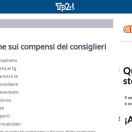
e sui compensi dei consiglieri
ebastiano
ta al tg
arezza la
onsiliare
resentato
borso,
te
porti
calcolati.
 gli eventuali compensi a favore della comunità