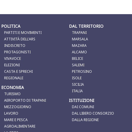
POLITICA
DAL TERRITORIO
PARTITI E MOVIMENTI
TRAPANI
ATTIVITÀ DELL'ARS
MARSALA
INDISCRETO
MAZARA
PROTAGONISTI
ALCAMO
VIVAVOCE
BELICE
ELEZIONI
SALEMI
CASTA E SPRECHI
PETROSINO
REGIONALE
ISOLE
SICILIA
ECONOMIA
ITALIA
TURISMO
ISTITUZIONI
AEROPORTO DI TRAPANI
MEZZOGIORNO
DAI COMUNI
LAVORO
DAL LIBERO CONSORZIO
MARE E PESCA
DALLA REGIONE
AGROALIMENTARE