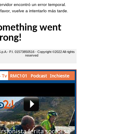
 Tv
RMC101
Podcast
Inchieste
rsionista ferita soccorsa