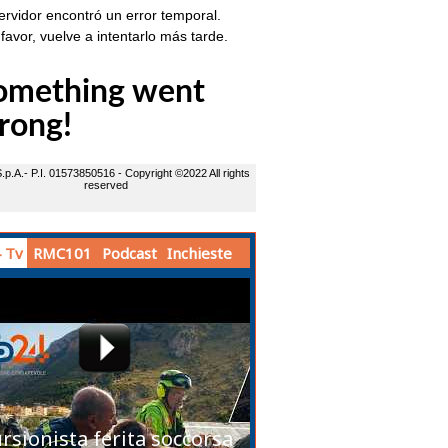
 Tv
RMC101
Podcast
Inchieste
rsionista ferita soccorsa