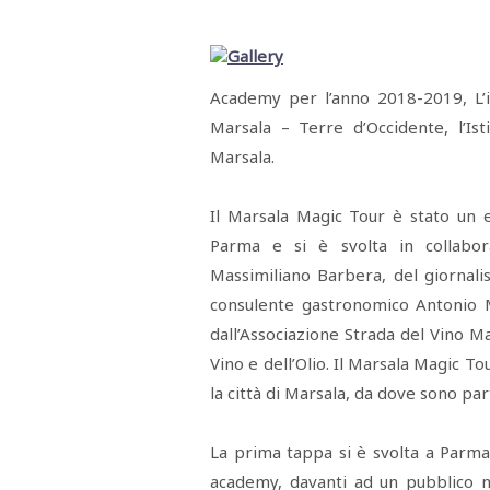
Menù
POLITICA
CRONACA
CORONAVIRUS
ECONOMIA
SPORT
CULTURA
SCUOLA
ANTIMAFIA
INCHIESTE
Academy per l’anno 2018-2019, L’in
Marsala – Terre d’Occidente, l’Ist
Sezioni
Marsala.
EDITORIALI
RUBRICHE
Il Marsala Magic Tour è stato un
ISTITUZIONI
Parma e si è svolta in collabora
CITTADINANZA
LETTERE
Massimiliano Barbera, del giornalis
OPINIONI
consulente gastronomico Antonio M
VIDEO
EVENTI
dall’Associazione Strada del Vino Ma
PODCAST
Vino e dell’Olio. Il Marsala Magic T
NATIVE
la città di Marsala, da dove sono part
ANNUNCI
MOTORI
&
DINTORNI
La prima tappa si è svolta a Parma
TROVOLAVORO
academy, davanti ad un pubblico 
RASSEGNA