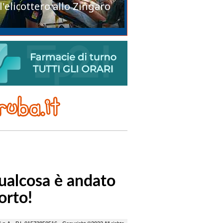
l'elicottero allo Zingaro