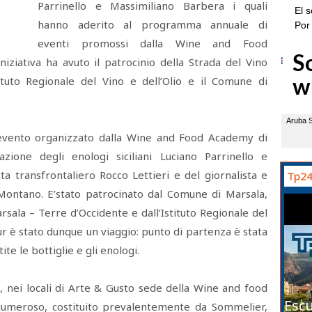
Parrinello e Massimiliano Barbera i quali
hanno aderito al programma annuale di
eventi promossi dalla Wine and Food
iziativa ha avuto il patrocinio della Strada del Vino
ituto Regionale del Vino e dell’Olio e il Comune di
 evento organizzato dalla Wine and Food Academy di
zione degli enologi siciliani Luciano Parrinello e
ta transfrontaliero Rocco Lettieri e del giornalista e
Tp24
ontano. E’stato patrocinato dal Comune di Marsala,
rsala – Terre d’Occidente e dall’Istituto Regionale del
our è stato dunque un viaggio: punto di partenza è stata
ite le bottiglie e gli enologi.
, nei locali di Arte & Gusto sede della Wine and food
Escu
numeroso, costituito prevalentemente da Sommelier,