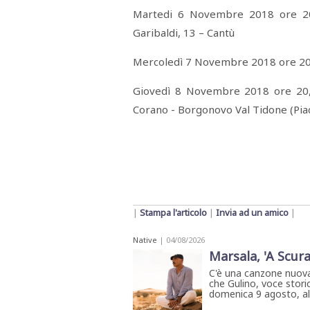
Martedi 6 Novembre 2018 ore 20,0
Garibaldi, 13 – Cantù
Mercoledì 7 Novembre 2018 ore 20,
Giovedì 8 Novembre 2018 ore 20,0
Corano - Borgonovo Val Tidone (Pia
|
Stampa l'articolo
|
Invia ad un amico
|
Native
| 04/08/2026
Marsala, 'A Scura
C'è una canzone nuova
che Gulino, voce storic
domenica 9 agosto, all'