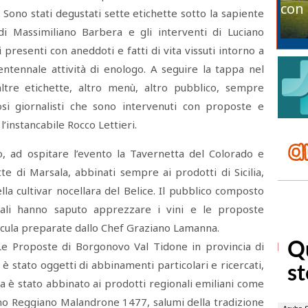
con 
 Sono stati degustati sette etichette sotto la sapiente
 di Massimiliano Barbera e gli interventi di Luciano
presenti con aneddoti e fatti di vita vissuti intorno a
rentennale attività di enologo. A seguire la tappa nel
altre etichette, altro menù, altro pubblico, sempre
si giornalisti che sono intervenuti con proposte e
l’instancabile Rocco Lettieri.
, ad ospitare l’evento la Tavernetta del Colorado e
e di Marsala, abbinati sempre ai prodotti di Sicilia,
lla cultivar nocellara del Belice. Il pubblico composto
quali hanno saputo apprezzare i vini e le proposte
sicula preparate dallo Chef Graziano Lamanna.
e Le Proposte di Borgonovo Val Tidone in provincia di
 è stato oggetti di abbinamenti particolari e ricercati,
iva è stato abbinato ai prodotti regionali emiliani come
ano Reggiano Malandrone 1477, salumi della tradizione