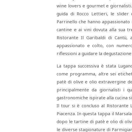
STAMPA
wine lovers e gourmet e giornalisti.
STUDIO
VIRA
guida di Rocco Lettieri, le slider
SARCO
Parrinello che hanno appassionato i 
CANTINE
PAOLINI
cantine e ai vini dovuta alla sua t
STUDIO
Ristorante Il Garibaldi di Cantù, 
CULICCHIA
CNA
appassionato e colto, con numero
TRAPANI
STUDIO
riflessioni a guidare la degustazione 
EVOLUTO
CDR
La tappa successiva è stata Lugano
CAMPIONE
TURNI
come programma, altre sei etichett
FARMACIE
SALUTE
patè di olive e olio extravergine de
E
BENESSERE
principalmente da giornalisti i 
SE
NE
gastronomiche ispirate alla cucina 
ISCRIVITI
SONO
ANDATI
Il tour si è concluso al Ristorant
ALLA
Piacenza. In questa tappa il Marsala
NEWSLETTER
dopo le tartine di patè e olio di ol
le diverse stagionature di Parmigi