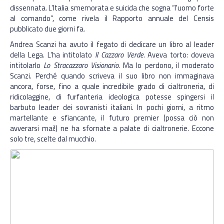
dissennata. L'Italia smemorata e suicida che sogna “l'uomo forte
al comando”, come rivela il Rapporto annuale del Censis
pubblicato due giorni fa.
Andrea Scanzi ha avuto il fegato di dedicare un libro al leader
della Lega. L'ha intitolato
Il Cazzaro Verde
. Aveva torto: doveva
intitolarlo
Lo Stracazzaro Visionario
. Ma lo perdono, il moderato
Scanzi. Perché quando scriveva il suo libro non immaginava
ancora, forse, fino a quale incredibile grado di cialtroneria, di
ridicolaggine, di furfanteria ideologica potesse spingersi il
barbuto leader dei sovranisti italiani. In pochi giorni, a ritmo
martellante e sfiancante, il futuro premier (possa ciò non
avverarsi mai!) ne ha sfornate a palate di cialtronerie. Eccone
solo tre, scelte dal mucchio.