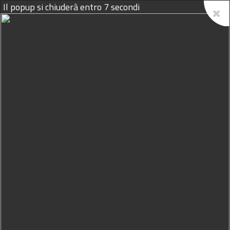
Il popup si chiuderà entro
7
secondi
07/08/2026
Benigni vuole 300 mila euro
per salire sul palco del Festival