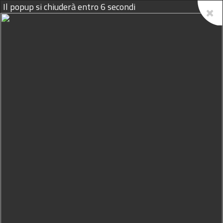
Il popup si chiuderà entro
5
secondi
07/08/2026
Covid in Sicilia, è allarme
anche per i contagi tra i