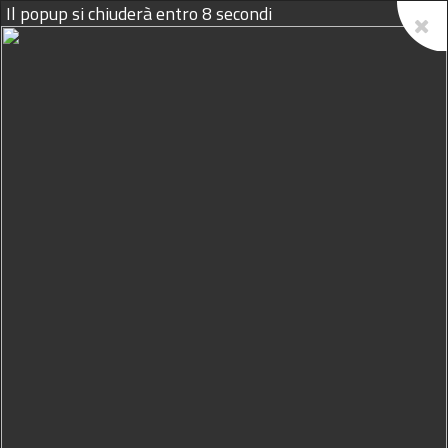
Il popup si chiuderà entro
7
secondi
07/08/2026
Diga Trinità, i sindaci di sei