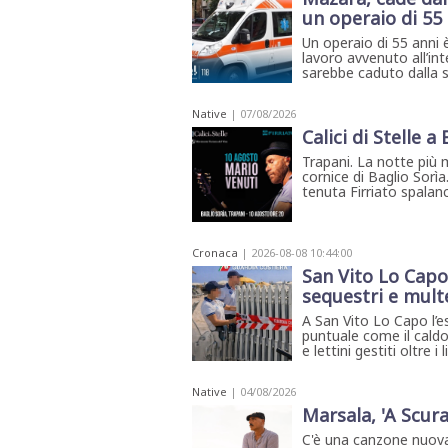
STAMPA
un operaio di 55
STUDIO
VIRA
Un operaio di 55 anni è
lavoro avvenuto all’int
SARCO
sarebbe caduto dalla s
CANTINE
PAOLINI
Native
| 07/08/2026
STUDIO
CULICCHIA
Calici di Stelle a
CNA
TRAPANI
Trapani. La notte più 
cornice di Baglio Sorìa
STUDIO
EVOLUTO
tenuta Firriato spalanca
CDR
CAMPIONE
TURNI
Cronaca
| 2026-08-08 10:44:00
FARMACIE
San Vito Lo Capo,
SALUTE
E
sequestri e mult
BENESSERE
SE
A San Vito Lo Capo l’e
NE
puntuale come il caldo
ISCRIVITI
SONO
e lettini gestiti oltre i
ANDATI
ALLA
NEWSLETTER
Native
| 04/08/2026
Marsala, 'A Scura
C'è una canzone nuova