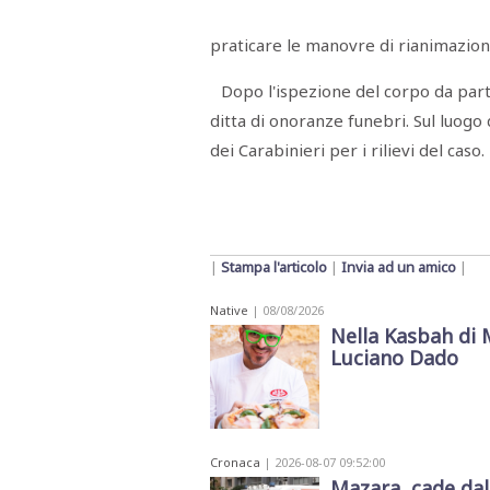
Menù
praticare le manovre di rianimazione
POLITICA
CRONACA
CORONAVIRUS
ECONOMIA
SPORT
CULTURA
SCUOLA
ANTIMAFIA
INCHIESTE
Dopo l'ispezione del corpo da part
ditta di onoranze funebri. Sul luogo
Sezioni
dei Carabinieri per i rilievi del caso.
EDITORIALI
RUBRICHE
ISTITUZIONI
CITTADINANZA
|
Stampa l'articolo
|
Invia ad un amico
|
LETTERE
OPINIONI
VIDEO
Native
| 08/08/2026
EVENTI
Nella Kasbah di 
PODCAST
Luciano Dado
NATIVE
ANNUNCI
MOTORI
&
DINTORNI
Cronaca
| 2026-08-07 09:52:00
TROVOLAVORO
Mazara, cade dal
RASSEGNA