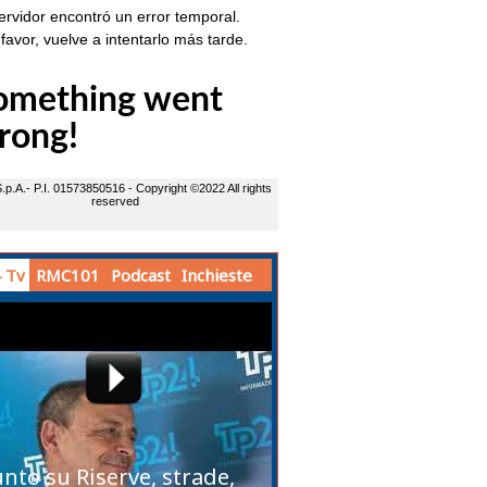
 Tv
RMC101
Podcast
Inchieste
unto su Riserve, strade,