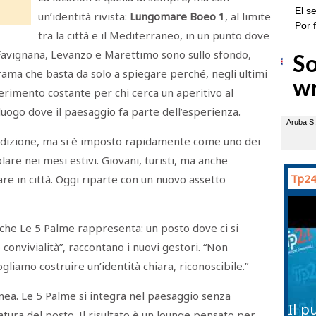
un’identità rivista:
Lungomare Boeo 1
, al limite
tra la città e il Mediterraneo, in un punto dove
. Favignana, Levanzo e Marettimo sono sullo sfondo,
orama che basta da solo a spiegare perché, negli ultimi
ferimento costante per chi cerca un aperitivo al
uogo dove il paesaggio fa parte dell’esperienza.
radizione, ma si è imposto rapidamente come uno dei
lare nei mesi estivi. Giovani, turisti, ma anche
Tp24
are in città. Oggi riparte con un nuovo assetto
 che Le 5 Palme rappresenta: un posto dove ci si
 convivialità”, raccontano i nuovi gestori. “Non
liamo costruire un’identità chiara, riconoscibile.”
ea. Le 5 Palme si integra nel paesaggio senza
Il p
atura del posto. Il risultato è un lounge pensato per