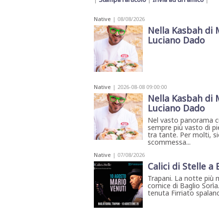
Native
| 08/08/2026
Nella Kasbah di 
Luciano Dado
Native
| 2026-08-08 09:00:00
Nella Kasbah di 
Luciano Dado
Nel vasto panorama cul
sempre più vasto di pi
tra tante. Per molti,
scommessa...
Native
| 07/08/2026
Calici di Stelle a
Trapani. La notte più 
cornice di Baglio Sorìa
tenuta Firriato spalanca