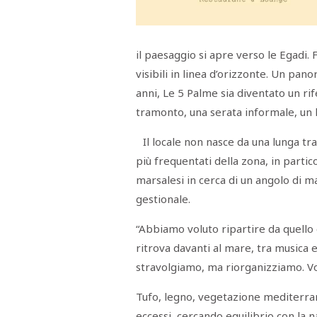
Menù
POLITICA
CRONACA
CORONAVIRUS
ECONOMIA
SPORT
CULTURA
SCUOLA
ANTIMAFIA
INCHIESTE
il paesaggio si apre verso le Egadi
visibili in linea d’orizzonte. Un pan
anni, Le 5 Palme sia diventato un ri
Sezioni
tramonto, una serata informale, un l
EDITORIALI
Il locale non nasce da una lunga t
RUBRICHE
ISTITUZIONI
più frequentati della zona, in partico
CITTADINANZA
marsalesi in cerca di un angolo di m
LETTERE
OPINIONI
gestionale.
VIDEO
EVENTI
“Abbiamo voluto ripartire da quello
PODCAST
ritrova davanti al mare, tra musica e
NATIVE
stravolgiamo, ma riorganizziamo. Vog
ANNUNCI
MOTORI
&
Tufo, legno, vegetazione mediterran
DINTORNI
eccessi, cercando equilibrio con la n
TROVOLAVORO