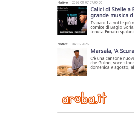
Native
| 2026-08-07 07:00:00
Calici di Stelle a
grande musica di 
Trapani. La notte più 
cornice di Baglio Sorìa
tenuta Firriato spalan
Native
| 04/08/2026
Marsala, 'A Scura
C'è una canzone nuova
che Gulino, voce storic
domenica 9 agosto, all'