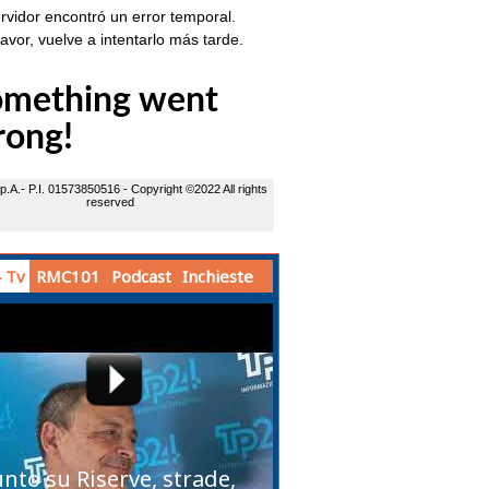
 Tv
RMC101
Podcast
Inchieste
unto su Riserve, strade,