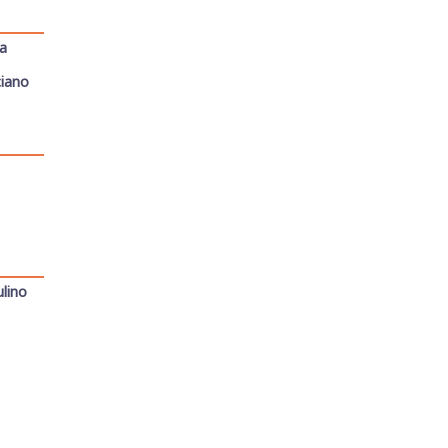
ra
iano
ulino