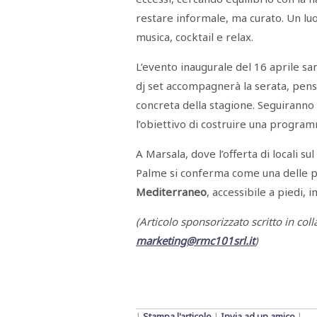
RASSEGNA
restare informale, ma curato. Un lu
STAMPA
STUDIO
musica, cocktail e relax.
VIRA
SARCO
L’evento inaugurale del 16 aprile s
CANTINE
PAOLINI
dj set accompagnerà la serata, pen
STUDIO
CULICCHIA
concreta della stagione. Seguiranno 
CNA
l’obiettivo di costruire una program
TRAPANI
STUDIO
EVOLUTO
A Marsala, dove l’offerta di locali s
CDR
CAMPIONE
Palme si conferma come una delle po
TURNI
Mediterraneo
, accessibile a piedi,
FARMACIE
SALUTE
E
(Articolo sponsorizzato scritto in col
BENESSERE
SE
marketing@rmc101srl.it
)
NE
ISCRIVITI
SONO
ANDATI
ALLA
NEWSLETTER
|
Stampa l'articolo
|
Invia ad un amico
|