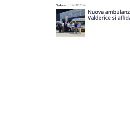
Native
| 04/08/2026
Nuova ambulanza 
Valderice si affida