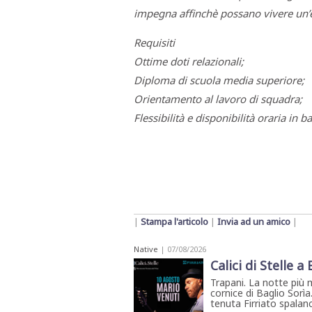
STAMPA
impegna affinchè possano vivere un’es
STUDIO
VIRA
Requisiti
SARCO
CANTINE
Ottime doti relazionali;
PAOLINI
Diploma di scuola media superiore;
STUDIO
CULICCHIA
Orientamento al lavoro di squadra;
CNA
TRAPANI
Flessibilità e disponibilità oraria in 
STUDIO
EVOLUTO
CDR
CAMPIONE
TURNI
FARMACIE
SALUTE
E
BENESSERE
|
Stampa l'articolo
|
Invia ad un amico
|
SE
NE
ISCRIVITI
SONO
ANDATI
Native
| 07/08/2026
ALLA
Calici di Stelle a
NEWSLETTER
Trapani. La notte più 
cornice di Baglio Sorìa
tenuta Firriato spalanca