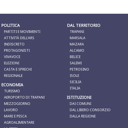
POLITICA
DAL TERRITORIO
PARTITI E MOVIMENTI
TRAPANI
ATTIVITÀ DELL'ARS
MARSALA
INDISCRETO
MAZARA
PROTAGONISTI
ALCAMO
VIVAVOCE
BELICE
ELEZIONI
SALEMI
CASTA E SPRECHI
PETROSINO
REGIONALE
ISOLE
SICILIA
ECONOMIA
ITALIA
TURISMO
ISTITUZIONI
AEROPORTO DI TRAPANI
MEZZOGIORNO
DAI COMUNI
LAVORO
DAL LIBERO CONSORZIO
MARE E PESCA
DALLA REGIONE
AGROALIMENTARE