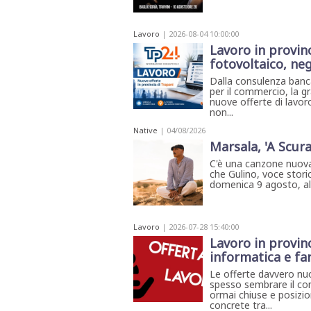
Lavoro
| 2026-08-04 10:00:00
Lavoro in provinc
fotovoltaico, neg
Dalla consulenza banca
per il commercio, la gr
nuove offerte di lavoro
non...
Native
| 04/08/2026
Marsala, 'A Scura
C'è una canzone nuova
che Gulino, voce storic
domenica 9 agosto, all'
Lavoro
| 2026-07-28 15:40:00
Lavoro in provinc
informatica e fa
Le offerte davvero nu
spesso sembrare il con
ormai chiuse e posizi
concrete tra...