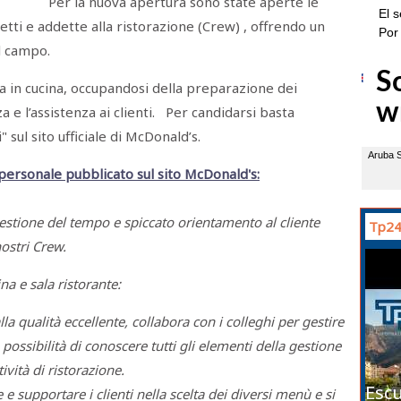
Per la nuova apertura sono state aperte le
etti e addette alla ristorazione (Crew) , offrendo un
l campo.
a in cucina, occupandosi della preparazione dei
za e l’assistenza ai clienti. Per candidarsi basta
 sul sito ufficiale di McDonald’s.
 personale pubblicato sul sito McDonald's:
gestione del tempo e spiccato orientamento al cliente
Tp24
nostri Crew.
ina e sala ristorante:
la qualità eccellente, collabora con i colleghi per gestire
a possibilità di conoscere tutti gli elementi della gestione
ività di ristorazione.
Escu
e e supportare i clienti nella scelta dei diversi menù e si