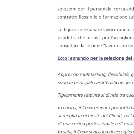
Menù
selezioni per il personale: cerca add
POLITICA
CRONACA
CORONAVIRUS
ECONOMIA
SPORT
CULTURA
SCUOLA
ANTIMAFIA
INCHIESTE
contratto flessibile e formazione su
Le figure selezionate lavoreranno si
Sezioni
prodotti, che in sala, per l'accoglien
consultare la sezione "lavora con noi"
EDITORIALI
RUBRICHE
Ecco l'annuncio per la selezione del
ISTITUZIONI
CITTADINANZA
LETTERE
Approccio multitasking, flessibilità, 
OPINIONI
sono le principali caratteristiche dei 
VIDEO
EVENTI
Tipicamente l’attività si divide tra cuc
PODCAST
NATIVE
In cucina, il Crew prepara prodotti dal
ANNUNCI
MOTORI
al meglio le richieste dei Clienti, ha l
&
DINTORNI
di una cucina professionale e di un’att
TROVOLAVORO
In sala, il Crew si occupa di accoglier
RASSEGNA