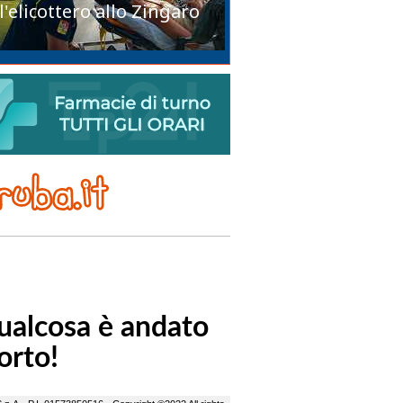
l'elicottero allo Zingaro