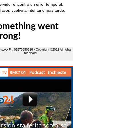
 Tv
RMC101
Podcast
Inchieste
rsionista ferita soccorsa