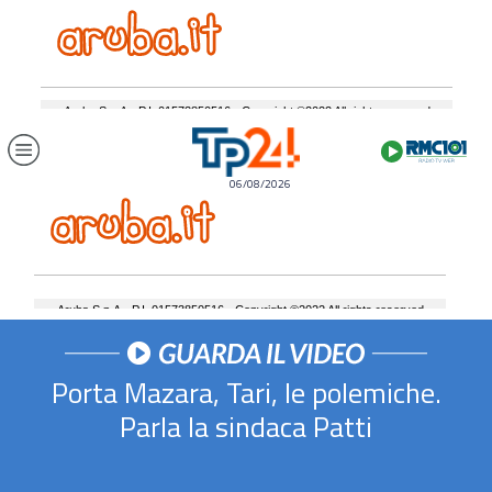
06/08/2026
Porta Mazara, Tari, le polemiche.
Parla la sindaca Patti