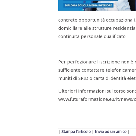
Menù
POLITICA
CRONACA
CORONAVIRUS
ECONOMIA
SPORT
CULTURA
SCUOLA
ANTIMAFIA
INCHIESTE
concrete opportunità occupazionali. 
domiciliare alle strutture residenzial
continuità personale qualificato.
Sezioni
EDITORIALI
RUBRICHE
Per perfezionare l'iscrizione non è
ISTITUZIONI
CITTADINANZA
sufficiente contattare telefonicame
LETTERE
muniti di SPID o carta d'identità elet
OPINIONI
VIDEO
Ulteriori informazioni sul corso sono 
EVENTI
PODCAST
www.futuraformazione.eu/it/news/co
NATIVE
ANNUNCI
MOTORI
&
DINTORNI
TROVOLAVORO
|
Stampa l'articolo
|
Invia ad un amico
|
RASSEGNA