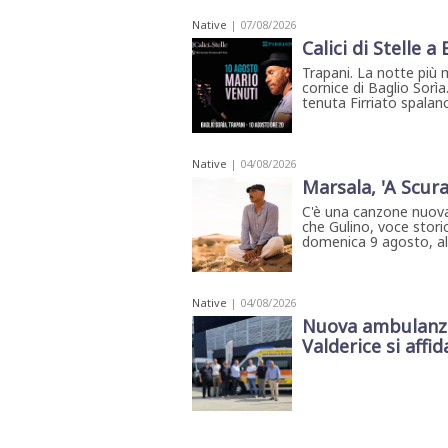
STAMPA
Native
| 07/08/2026
STUDIO
VIRA
Calici di Stelle a
SARCO
Trapani. La notte più 
CANTINE
cornice di Baglio Sorìa
PAOLINI
tenuta Firriato spalanca
STUDIO
CULICCHIA
CNA
TRAPANI
Native
| 04/08/2026
STUDIO
Marsala, 'A Scura
EVOLUTO
C'è una canzone nuova
CDR
CAMPIONE
che Gulino, voce storic
domenica 9 agosto, all'
TURNI
FARMACIE
SALUTE
E
BENESSERE
Native
| 04/08/2026
SE
Nuova ambulanza 
NE
ISCRIVITI
SONO
Valderice si affida
ANDATI
ALLA
NEWSLETTER