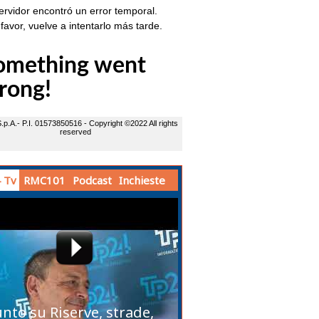
 Tv
RMC101
Podcast
Inchieste
unto su Riserve, strade,