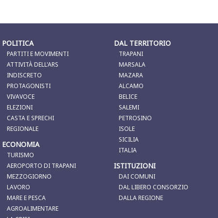
POLITICA
DAL TERRITORIO
PARTITI E MOVIMENTI
TRAPANI
ATTIVITÀ DELL'ARS
MARSALA
INDISCRETO
MAZARA
PROTAGONISTI
ALCAMO
VIVAVOCE
BELICE
ELEZIONI
SALEMI
CASTA E SPRECHI
PETROSINO
REGIONALE
ISOLE
SICILIA
ECONOMIA
ITALIA
TURISMO
ISTITUZIONI
AEROPORTO DI TRAPANI
MEZZOGIORNO
DAI COMUNI
LAVORO
DAL LIBERO CONSORZIO
MARE E PESCA
DALLA REGIONE
AGROALIMENTARE