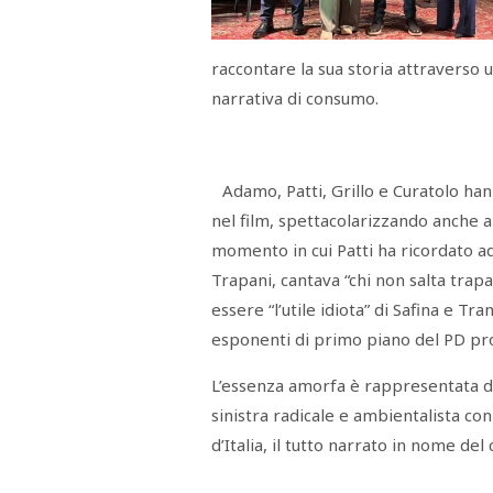
Menù
POLITICA
CRONACA
CORONAVIRUS
ECONOMIA
SPORT
CULTURA
SCUOLA
ANTIMAFIA
INCHIESTE
raccontare la sua storia attraverso u
narrativa di consumo.
Sezioni
EDITORIALI
Adamo, Patti, Grillo e Curatolo ha
RUBRICHE
nel film, spettacolarizzando anche 
ISTITUZIONI
CITTADINANZA
momento in cui Patti ha ricordato a
LETTERE
Trapani, cantava “chi non salta trap
OPINIONI
VIDEO
essere “l’utile idiota” di Safina e T
EVENTI
esponenti di primo piano del PD prov
PODCAST
NATIVE
L’essenza amorfa è rappresentata da
ANNUNCI
sinistra radicale e ambientalista con
MOTORI
&
d’Italia, il tutto narrato in nome del 
DINTORNI
TROVOLAVORO
RASSEGNA