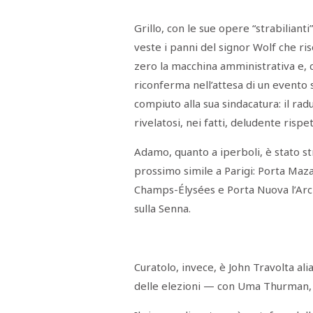
STAMPA
STUDIO
Grillo, con le sue opere “strabiliant
VIRA
SARCO
veste i panni del signor Wolf che ri
CANTINE
zero la macchina amministrativa e,
PAOLINI
STUDIO
riconferma nell’attesa di un evento
CULICCHIA
compiuto alla sua sindacatura: il ra
CNA
TRAPANI
rivelatosi, nei fatti, deludente rispe
STUDIO
EVOLUTO
CDR
Adamo, quanto a iperboli, è stato st
CAMPIONE
prossimo simile a Parigi: Porta Maza
TURNI
FARMACIE
Champs-Élysées e Porta Nuova l’Arc 
SALUTE
E
sulla Senna.
BENESSERE
SE
NE
ISCRIVITI
SONO
ANDATI
ALLA
Curatolo, invece, è John Travolta ali
NEWSLETTER
delle elezioni — con Uma Thurman, 