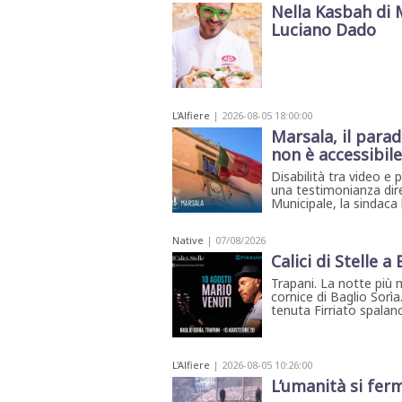
Nella Kasbah di 
Luciano Dado
L'Alfiere
| 2026-08-05 18:00:00
Marsala, il parad
non è accessibile
Disabilità tra video e 
una testimonianza diret
Municipale, la sindaca 
Native
| 07/08/2026
Calici di Stelle a
Trapani. La notte più 
cornice di Baglio Sorìa
tenuta Firriato spalanca
L'Alfiere
| 2026-08-05 10:26:00
L’umanità si fer