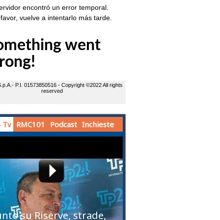
 Tv
RMC101
Podcast
Inchieste
unto su Riserve, strade,