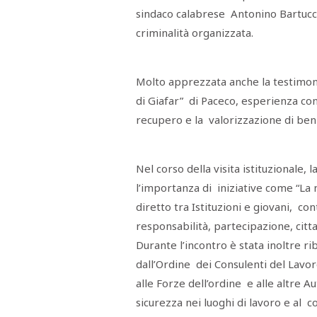
STAMPA
sindaco calabrese Antonino Bartucci
STUDIO
VIRA
criminalità organizzata.
SARCO
CANTINE
PAOLINI
Molto apprezzata anche la testimoni
STUDIO
CULICCHIA
di Giafar” di Paceco, esperienza con
CNA
TRAPANI
recupero e la valorizzazione di beni 
STUDIO
EVOLUTO
CDR
CAMPIONE
Nel corso della visita istituzionale,
TURNI
FARMACIE
l’importanza di iniziative come “La 
SALUTE
E
diretto tra Istituzioni e giovani, co
BENESSERE
responsabilità, partecipazione, citt
SE
NE
ISCRIVITI
SONO
Durante l’incontro è stata inoltre rib
ANDATI
ALLA
dall’Ordine dei Consulenti del Lavoro
NEWSLETTER
alle Forze dell’ordine e alle altre Au
sicurezza nei luoghi di lavoro e al c