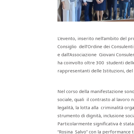
Menù
POLITICA
CRONACA
CORONAVIRUS
ECONOMIA
SPORT
CULTURA
SCUOLA
ANTIMAFIA
INCHIESTE
Sezioni
L’evento, inserito nell’ambito del 
Consiglio dell’Ordine dei Consulenti
EDITORIALI
e dall’Associazione Giovani Consulen
RUBRICHE
ISTITUZIONI
ha coinvolto oltre 300 studenti delle
CITTADINANZA
rappresentanti delle Istituzioni, de
LETTERE
OPINIONI
VIDEO
EVENTI
Nel corso della manifestazione sono 
PODCAST
sociale, quali il contrasto al lavoro
NATIVE
legalità, la lotta alla criminalità or
ANNUNCI
MOTORI
strumento di dignità, inclusione soci
&
DINTORNI
Particolarmente significativa è stata 
TROVOLAVORO
“Rosina Salvo” con la performance te
RASSEGNA