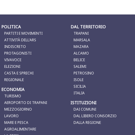
POLITICA
DAL TERRITORIO
PARTITI E MOVIMENTI
TRAPANI
ATTIVITÀ DELL'ARS
MARSALA
INDISCRETO
MAZARA
PROTAGONISTI
ALCAMO
VIVAVOCE
BELICE
ELEZIONI
SALEMI
CASTA E SPRECHI
PETROSINO
REGIONALE
ISOLE
SICILIA
ECONOMIA
ITALIA
TURISMO
ISTITUZIONI
AEROPORTO DI TRAPANI
MEZZOGIORNO
DAI COMUNI
LAVORO
DAL LIBERO CONSORZIO
MARE E PESCA
DALLA REGIONE
AGROALIMENTARE