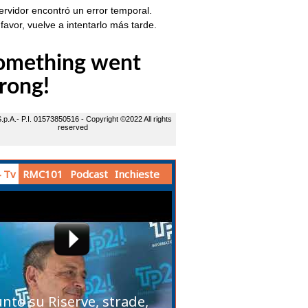
 Tv
RMC101
Podcast
Inchieste
unto su Riserve, strade,