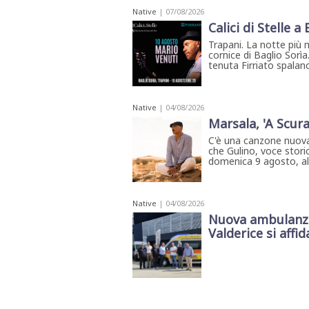
Native
| 07/08/2026
Calici di Stelle a
Trapani. La notte più 
cornice di Baglio Sorìa
tenuta Firriato spalanca
Native
| 04/08/2026
Marsala, 'A Scura
C'è una canzone nuova
che Gulino, voce storic
domenica 9 agosto, all'
Native
| 04/08/2026
Nuova ambulanza 
Valderice si affida