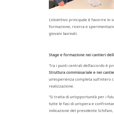
Menù
POLITICA
CRONACA
CORONAVIRUS
ECONOMIA
SPORT
CULTURA
SCUOLA
ANTIMAFIA
INCHIESTE
L’obiettivo principale è favorire lo
formazione, ricerca e sperimentazio
Sezioni
giovani laureati.
EDITORIALI
RUBRICHE
ISTITUZIONI
Stage e formazione nei cantieri del
CITTADINANZA
LETTERE
Tra i punti centrali dell’accordo è pr
OPINIONI
VIDEO
Struttura commissariale e nei cantie
EVENTI
un’esperienza completa sull’intero c
PODCAST
realizzazione.
NATIVE
ANNUNCI
“Si tratta di un’opportunità per i f
MOTORI
&
DINTORNI
tutte le fasi di un’opera e confronta
TROVOLAVORO
indicazione del presidente Schifani, 
RASSEGNA