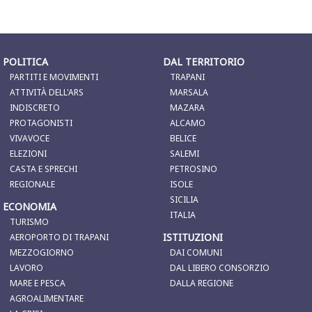
POLITICA
DAL TERRITORIO
PARTITI E MOVIMENTI
TRAPANI
ATTIVITÀ DELL'ARS
MARSALA
INDISCRETO
MAZARA
PROTAGONISTI
ALCAMO
VIVAVOCE
BELICE
ELEZIONI
SALEMI
CASTA E SPRECHI
PETROSINO
REGIONALE
ISOLE
SICILIA
ECONOMIA
ITALIA
TURISMO
ISTITUZIONI
AEROPORTO DI TRAPANI
MEZZOGIORNO
DAI COMUNI
LAVORO
DAL LIBERO CONSORZIO
MARE E PESCA
DALLA REGIONE
AGROALIMENTARE