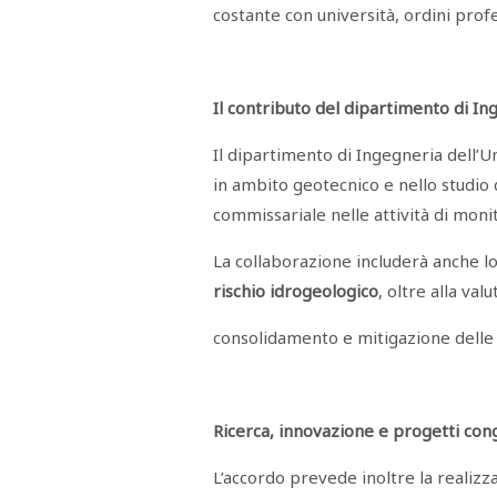
STAMPA
costante con università, ordini profe
STUDIO
VIRA
SARCO
CANTINE
PAOLINI
Il contributo del dipartimento di In
STUDIO
CULICCHIA
Il dipartimento di Ingegneria dell’
CNA
TRAPANI
in ambito geotecnico e nello studio 
STUDIO
EVOLUTO
commissariale nelle attività di monito
CDR
CAMPIONE
La collaborazione includerà anche l
TURNI
FARMACIE
rischio idrogeologico
, oltre alla va
SALUTE
E
BENESSERE
consolidamento e mitigazione delle 
SE
NE
ISCRIVITI
SONO
ANDATI
ALLA
Ricerca, innovazione e progetti cong
NEWSLETTER
L’accordo prevede inoltre la realizzaz