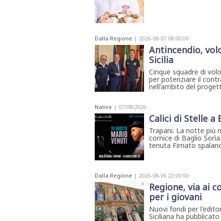
Dalla Regione
| 2026-08-07 08:00:00
Antincendio, volo
Sicilia
Cinque squadre di volont
per potenziare il contr
nell'ambito del progett
Native
| 07/08/2026
Calici di Stelle a
Trapani. La notte più 
cornice di Baglio Sorìa
tenuta Firriato spalanca
Dalla Regione
| 2026-08-06 22:00:00
Regione, via ai c
per i giovani
Nuovi fondi per l'edito
Siciliana ha pubblicato 