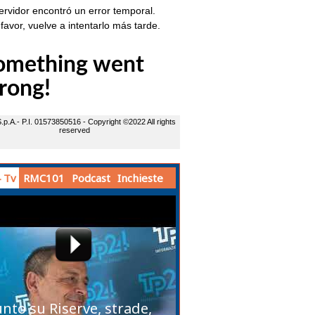
 Tv
RMC101
Podcast
Inchieste
unto su Riserve, strade,