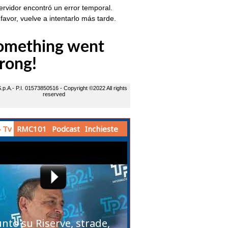
 Tv
RMC101
Podcast
Inchieste
unto su Riserve, strade,