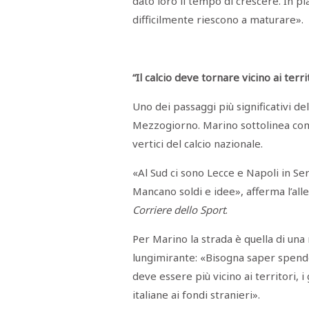
dato loro il tempo di crescere. In pia
STAMPA
difficilmente riescono a maturare».
STUDIO
VIRA
SARCO
CANTINE
PAOLINI
“Il calcio deve tornare vicino ai terri
STUDIO
CULICCHIA
CNA
Uno dei passaggi più significativi del
TRAPANI
STUDIO
Mezzogiorno. Marino sottolinea com
EVOLUTO
vertici del calcio nazionale.
CDR
CAMPIONE
TURNI
«Al Sud ci sono Lecce e Napoli in Ser
FARMACIE
SALUTE
Mancano soldi e idee», afferma l’al
E
BENESSERE
Corriere dello Sport
.
SE
NE
ISCRIVITI
SONO
Per Marino la strada è quella di una
ANDATI
ALLA
lungimirante: «Bisogna saper spendere
NEWSLETTER
deve essere più vicino ai territori, i
italiane ai fondi stranieri».