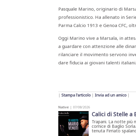
Pasquale Marino, originario di Marsa
professionistico. Ha allenato in Ser
Parma Calcio 1913 e Genoa CFC, oltr
Oggi Marino vive a Marsala, in atte
a guardare con attenzione alle dinami
rilanciare il movimento servono inv
dare fiducia ai giovani talenti italiani
|
Stampa l'articolo
|
Invia ad un amico
|
Native
| 07/08/2026
Calici di Stelle a
Trapani. La notte più 
cornice di Baglio Sorìa
tenuta Firriato spalanca