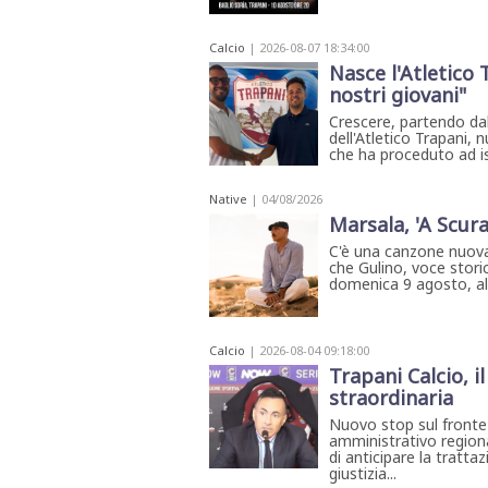
Calcio
| 2026-08-07 18:34:00
Nasce l'Atletico 
nostri giovani"
Crescere, partendo dal 
dell'Atletico Trapani, 
che ha proceduto ad is
Native
| 04/08/2026
Marsala, 'A Scura
C'è una canzone nuova
che Gulino, voce storic
domenica 9 agosto, all'
Calcio
| 2026-08-04 09:18:00
Trapani Calcio, i
straordinaria
Nuovo stop sul fronte g
amministrativo regiona
di anticipare la trattaz
giustizia...