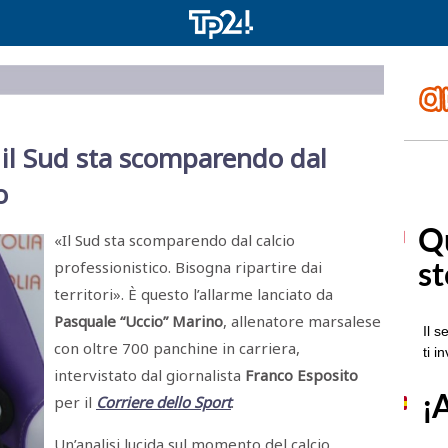
il Sud sta scomparendo dal
o
«Il Sud sta scomparendo dal calcio
professionistico. Bisogna ripartire dai
territori». È questo l’allarme lanciato da
Pasquale “Uccio” Marino
, allenatore marsalese
con oltre 700 panchine in carriera,
intervistato dal giornalista
Franco Esposito
per il
Corriere dello Sport
.
Un’analisi lucida sul momento del calcio