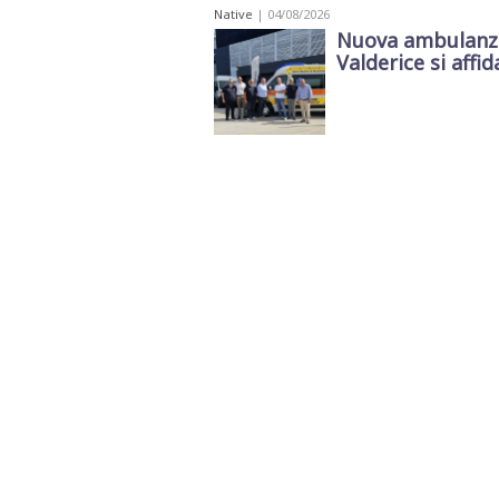
Native
| 04/08/2026
Nuova ambulanza 
Valderice si affida