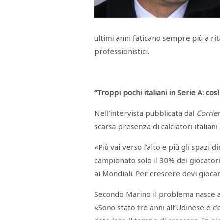
Menù
POLITICA
CRONACA
CORONAVIRUS
ECONOMIA
SPORT
CULTURA
SCUOLA
ANTIMAFIA
INCHIESTE
ultimi anni faticano sempre più a rit
professionistici.
Sezioni
EDITORIALI
RUBRICHE
“Troppi pochi italiani in Serie A: cos
ISTITUZIONI
CITTADINANZA
Nell’intervista pubblicata dal
Corrier
LETTERE
scarsa presenza di calciatori italiani 
OPINIONI
VIDEO
«Più vai verso l’alto e più gli spazi 
EVENTI
PODCAST
campionato solo il 30% dei giocatori
NATIVE
ai Mondiali. Per crescere devi giocar
ANNUNCI
MOTORI
&
Secondo Marino il problema nasce a
DINTORNI
«Sono stato tre anni all’Udinese e c
TROVOLAVORO
RASSEGNA