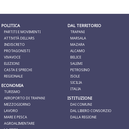
POLITICA
DAL TERRITORIO
PARTITI E MOVIMENTI
TRAPANI
ATTIVITÀ DELL'ARS
MARSALA
INDISCRETO
MAZARA
PROTAGONISTI
ALCAMO
VIVAVOCE
BELICE
ELEZIONI
SALEMI
CASTA E SPRECHI
PETROSINO
REGIONALE
ISOLE
SICILIA
ECONOMIA
ITALIA
TURISMO
ISTITUZIONI
AEROPORTO DI TRAPANI
MEZZOGIORNO
DAI COMUNI
LAVORO
DAL LIBERO CONSORZIO
MARE E PESCA
DALLA REGIONE
AGROALIMENTARE