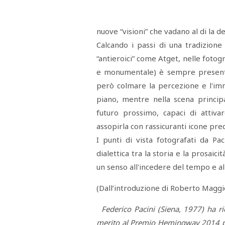
Menù
POLITICA
CRONACA
CORONAVIRUS
ECONOMIA
SPORT
CULTURA
SCUOLA
ANTIMAFIA
INCHIESTE
nuove “visioni” che vadano al di la 
Calcando i passi di una tradizione f
“antieroici” come Atget, nelle fotogra
Sezioni
e monumentale) è sempre presente,
EDITORIALI
però colmare la percezione e l'imm
RUBRICHE
piano, mentre nella scena principa
ISTITUZIONI
futuro prossimo, capaci di attivar
CITTADINANZA
LETTERE
assopirla con rassicuranti icone pred
OPINIONI
I punti di vista fotografati da Pa
VIDEO
EVENTI
dialettica tra la storia e la prosai
PODCAST
un senso all'incedere del tempo e al
NATIVE
ANNUNCI
(Dall’introduzione di Roberto Maggior
MOTORI
&
DINTORNI
Federico Pacini (Siena, 1977) ha 
TROVOLAVORO
merito al Premio Hemingway 2014 per
RASSEGNA