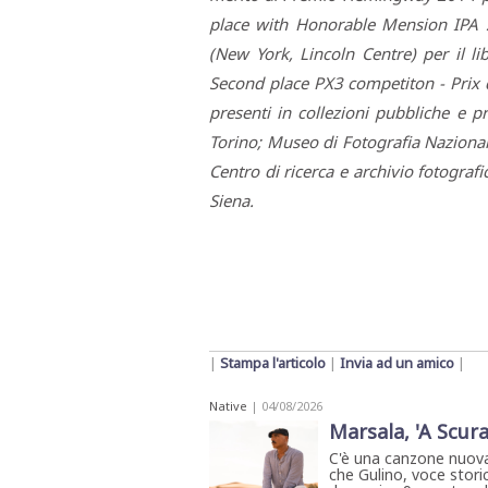
STAMPA
place with Honorable Mension IPA 
STUDIO
VIRA
(New York, Lincoln Centre) per il lib
SARCO
Second place PX3 competiton - Prix d
CANTINE
PAOLINI
presenti in collezioni pubbliche e 
STUDIO
CULICCHIA
Torino; Museo di Fotografia Nazional
CNA
Centro di ricerca e archivio fotograf
TRAPANI
STUDIO
Siena.
EVOLUTO
CDR
CAMPIONE
TURNI
FARMACIE
SALUTE
E
BENESSERE
SE
NE
|
Stampa l'articolo
|
Invia ad un amico
|
ISCRIVITI
SONO
ANDATI
ALLA
Native
| 04/08/2026
NEWSLETTER
Marsala, 'A Scura
C'è una canzone nuova
che Gulino, voce storic