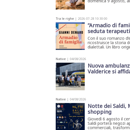
domenica 9 agosto, all'
Tra le righe
| 2026-07-28 10:30:00
“Armadio di famig
seduta terapeut
Con il suo romanzo d’e
ricostruisce la storia 
dialettali. Un libro orig
Native
| 04/08/2026
Nuova ambulanza 
Valderice si affida
Native
| 04/08/2026
Notte dei Saldi,
shopping
Giovedì 6 agosto il ce
Saldi porterà negozi ap
commerciali, trasforma