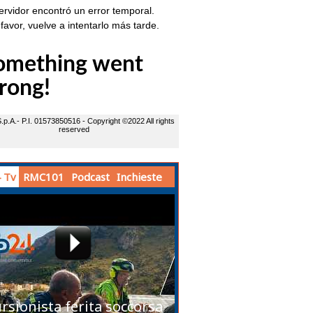
 Tv
RMC101
Podcast
Inchieste
rsionista ferita soccorsa