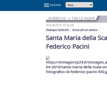
×
Sezioni
RUBRICHE
» TRA LE RIGHE
20/04/2016 18:25:00
Stampa l'articolo
|
Invia ad un amico
|
Santa Maria della Scal
Federico Pacini
Temi
Caldi
NOI
CAOS
CAOS
CARTOLINA
CICLONE
GAZA
GIBELLINA
IL
IL
IN
LA
LA
MAFIA
MARSALA
REFERENDUM
SCANDALO
SINDACA
VINITALY
E
SHARK
TRAPANI
DA
HARRY
CAPITALE
PONTE
RE
VINO
GRANDE
RETE
A
2026
SULLA
REFERTI
PATTI
2026
IL
CALCIO
MARSALA
SULLO
DI
VERITAS
SETE
DI
PETROSINO
GIUSTIZIA
PNRR
STRETTO
TRAPANI
MESSINA
DENARO