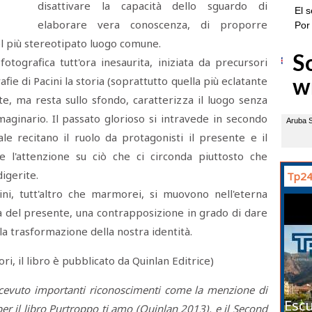
disattivare la capacità dello sguardo di
elaborare vera conoscenza, di proporre
del più stereotipato luogo comune.
otografica tutt'ora inesaurita, iniziata da precursori
fie di Pacini la storia (soprattutto quella più eclatante
 ma resta sullo sfondo, caratterizza il luogo senza
aginario. Il passato glorioso si intravede in secondo
le recitano il ruolo da protagonisti il presente e il
e l'attenzione su ciò che ci circonda piuttosto che
igerite.
Tp24
cini, tutt'altro che marmorei, si muovono nell'eterna
cità del presente, una contrapposizione in grado di dare
la trasformazione della nostra identità.
i, il libro è pubblicato da Quinlan Editrice)
ricevuto importanti riconoscimenti come la menzione di
Escu
 il libro Purtroppo ti amo (Quinlan 2013), e il Second