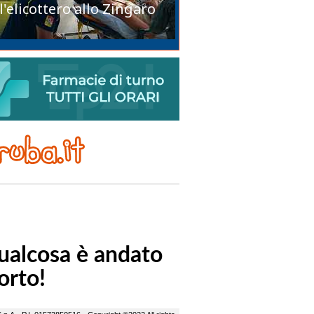
l'elicottero allo Zingaro