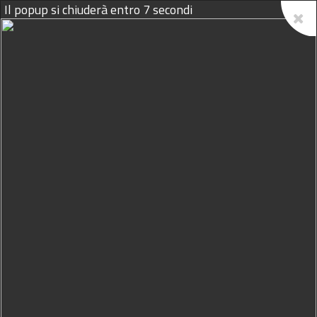
Il popup si chiuderà entro
6
secondi
07/08/2026
E'
Michele Buffa
il consigliere
di Petrosino arrestato per