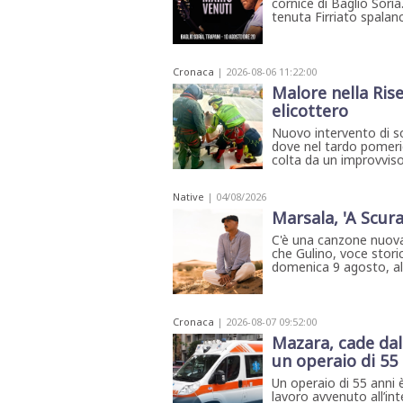
cornice di Baglio Sorìa
STAMPA
tenuta Firriato spalanca
STUDIO
VIRA
SARCO
Cronaca
| 2026-08-06 11:22:00
CANTINE
PAOLINI
Malore nella Rise
STUDIO
elicottero
CULICCHIA
Nuovo intervento di so
CNA
TRAPANI
dove nel tardo pomerig
colta da un improvviso
STUDIO
EVOLUTO
CDR
Native
| 04/08/2026
CAMPIONE
Marsala, 'A Scura
TURNI
FARMACIE
C'è una canzone nuova
SALUTE
che Gulino, voce storic
E
domenica 9 agosto, all'
BENESSERE
SE
NE
ISCRIVITI
SONO
ANDATI
Cronaca
| 2026-08-07 09:52:00
ALLA
Mazara, cade dal
NEWSLETTER
un operaio di 55
Un operaio di 55 anni è
lavoro avvenuto all’int