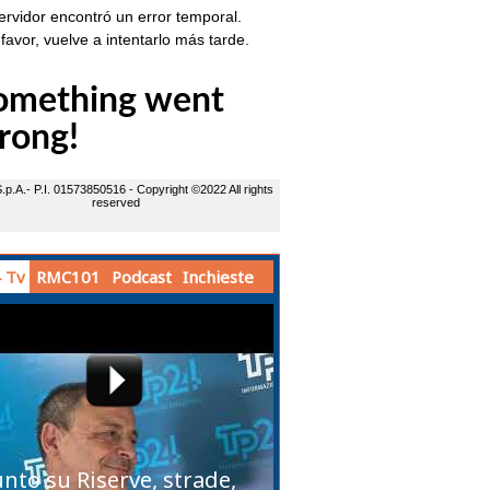
 Tv
RMC101
Podcast
Inchieste
unto su Riserve, strade,