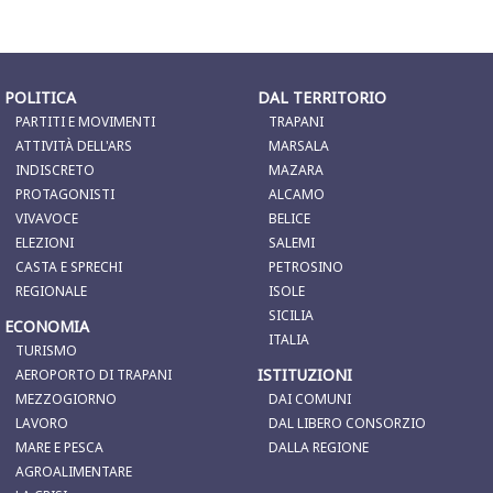
POLITICA
DAL TERRITORIO
PARTITI E MOVIMENTI
TRAPANI
ATTIVITÀ DELL'ARS
MARSALA
INDISCRETO
MAZARA
PROTAGONISTI
ALCAMO
VIVAVOCE
BELICE
ELEZIONI
SALEMI
CASTA E SPRECHI
PETROSINO
REGIONALE
ISOLE
SICILIA
ECONOMIA
ITALIA
TURISMO
ISTITUZIONI
AEROPORTO DI TRAPANI
MEZZOGIORNO
DAI COMUNI
LAVORO
DAL LIBERO CONSORZIO
MARE E PESCA
DALLA REGIONE
AGROALIMENTARE