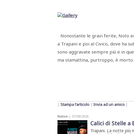
Menù
POLITICA
CRONACA
CORONAVIRUS
ECONOMIA
SPORT
CULTURA
SCUOLA
ANTIMAFIA
INCHIESTE
Nonostante le gravi ferite, Noto er
Sezioni
a Trapani e poi al Civico, dove ha su
EDITORIALI
sono aggravate sempre più e in quest
RUBRICHE
ma stamattina, purtroppo, è morto.
ISTITUZIONI
CITTADINANZA
LETTERE
OPINIONI
VIDEO
EVENTI
PODCAST
NATIVE
|
Stampa l'articolo
|
Invia ad un amico
|
ANNUNCI
MOTORI
Native
| 07/08/2026
&
DINTORNI
Calici di Stelle a
TROVOLAVORO
Trapani. La notte più 
RASSEGNA