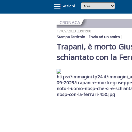
×
Sezioni
CRONACA
17/09/2023 23:01:00
Stampa l'articolo
|
Invia ad un amico
|
Trapani, è morto Giu
schiantato con la Fer
Temi
Caldi
NOI
CAOS
CAOS
CARTOLINA
CICLONE
GAZA
GIBELLINA
IL
IL
IN
LA
LA
MAFIA
MARSALA
REFERENDUM
SCANDALO
SINDACA
VINITALY
E
SHARK
TRAPANI
DA
HARRY
CAPITALE
PONTE
RE
VINO
GRANDE
RETE
A
2026
SULLA
REFERTI
PATTI
2026
IL
CALCIO
MARSALA
SULLO
DI
VERITAS
SETE
DI
PETROSINO
GIUSTIZIA
PNRR
STRETTO
TRAPANI
MESSINA
DENARO