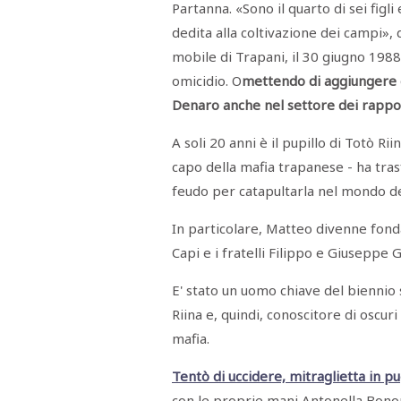
Partanna. «Sono il quarto di sei figli
dedita alla coltivazione dei campi», 
mobile di Trapani, il 30 giugno 198
omicidio. O
mettendo di aggiungere ch
Denaro anche nel settore dei rappor
A soli 20 anni è il pupillo di Totò Riin
capo della mafia trapanese - ha tra
feudo per catapultarla nel mondo d
In particolare, Matteo divenne fonda
Capi e i fratelli Filippo e Giuseppe 
E' stato un uomo chiave del biennio 
Riina e, quindi, conoscitore di oscur
mafia.
Tentò di uccidere, mitraglietta in 
con le proprie mani Antonella Bono