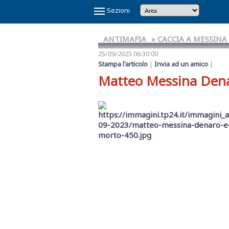
×
Sezioni
ANTIMAFIA
» CACCIA A MESSIN
25/09/2023 06:30:00
Stampa l'articolo
|
Invia ad un amico
|
Matteo Messina Den
Temi
Caldi
NOI
CAOS
CAOS
CARTOLINA
CICLONE
GAZA
GIBELLINA
IL
IL
IN
LA
LA
MAFIA
MARSALA
REFERENDUM
SCANDALO
SINDACA
VINITALY
E
SHARK
TRAPANI
DA
HARRY
CAPITALE
PONTE
RE
VINO
GRANDE
RETE
A
2026
SULLA
REFERTI
PATTI
2026
IL
CALCIO
MARSALA
SULLO
DI
VERITAS
SETE
DI
PETROSINO
GIUSTIZIA
PNRR
STRETTO
TRAPANI
MESSINA
DENARO