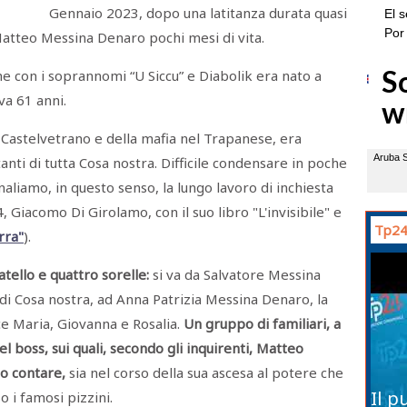
Gennaio 2023, dopo una latitanza durata quasi
a Matteo Messina Denaro pochi mesi di vita.
 con i soprannomi “U Siccu” e Diabolik era nato a
va 61 anni.
Castelvetrano e della mafia nel Trapanese, era
nti di tutta Cosa nostra. Difficile condensare in poche
naliamo, in questo senso, la lungo lavoro di inchiesta
, Giacomo Di Girolamo, con il suo libro "L'invisibile" e
Tp24
rra"
).
ello e quattro sorelle:
si va da Salvatore Messina
di Cosa nostra, ad Anna Patrizia Messina Denaro, la
ce Maria, Giovanna e Rosalia.
Un gruppo di familiari, a
el boss, sui quali, secondo gli inquirenti, Matteo
o contare,
sia nel corso della sua ascesa al potere che
Il p
o i famosi pizzini.