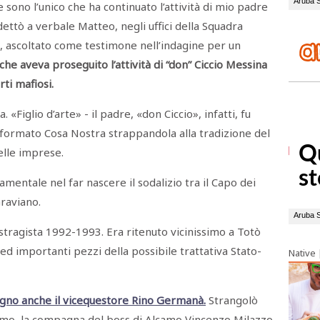
 e sono l’unico che ha continuato l’attività di mio padre
dettò a verbale Matteo, negli uffici della Squadra
8, ascoltato come testimone nell’indagine per un
e aveva proseguito l’attività di “don” Ciccio Messina
ti mafiosi.
a. «Figlio d’arte» - il padre, «don Ciccio», infatti, fu
sformato Cosa Nostra strappandola alla tradizione del
elle imprese.
mentale nel far nascere il sodalizio tra il Capo dei
Graviano.
stragista 1992-1993. Era ritenuto vicinissimo a Totò
i ed importanti pezzi della possibile trattativa Stato-
Native
pugno anche il vicequestore Rino Germanà
.
Strangolò
mo, la compagna del boss di Alcamo Vincenzo Milazzo