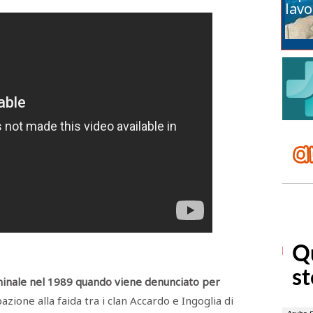
lavo
iminale nel 1989 quando viene denunciato per
azione alla faida tra i clan Accardo e Ingoglia di