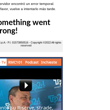
 Tv
RMC101
Podcast
Inchieste
unto su Riserve, strade,