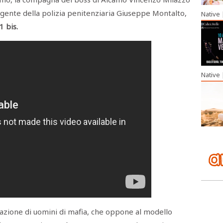
' agente della polizia penitenziaria Giuseppe Montalto,
Native
1 bis.
Native
zione di uomini di mafia, che oppone al modello