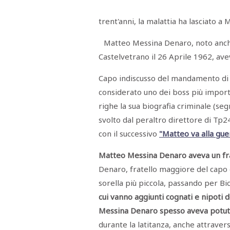
Menù
trent'anni, la malattia ha lasciato 
POLITICA
CRONACA
CORONAVIRUS
ECONOMIA
SPORT
CULTURA
SCUOLA
ANTIMAFIA
INCHIESTE
Matteo Messina Denaro, noto anche
Castelvetrano il 26 Aprile 1962, ave
Sezioni
Capo indiscusso del mandamento di 
considerato uno dei boss più importa
EDITORIALI
RUBRICHE
righe la sua biografia criminale (seg
ISTITUZIONI
svolto dal peraltro direttore di Tp24
CITTADINANZA
con il successivo
"Matteo va alla gue
LETTERE
OPINIONI
VIDEO
Matteo Messina Denaro aveva un frat
EVENTI
Denaro, fratello maggiore del capo 
PODCAST
sorella più piccola, passando per Bi
NATIVE
ANNUNCI
cui vanno aggiunti cognati e nipoti d
MOTORI
Messina Denaro spesso aveva potut
&
DINTORNI
durante la latitanza, anche attravers
TROVOLAVORO