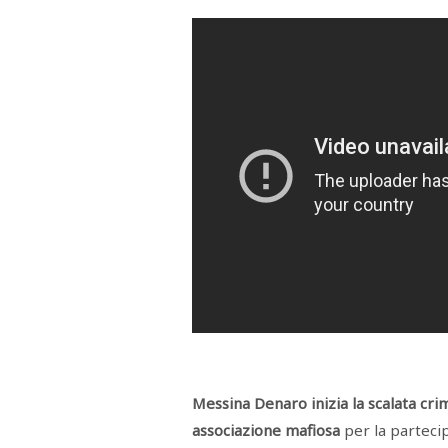
RASSEGNA
STAMPA
STUDIO
VIRA
SARCO
CANTINE
PAOLINI
STUDIO
CULICCHIA
CNA
TRAPANI
STUDIO
EVOLUTO
CDR
CAMPIONE
TURNI
FARMACIE
SALUTE
E
BENESSERE
SE
NE
ISCRIVITI
SONO
ANDATI
ALLA
Messina Denaro inizia la scalata cr
NEWSLETTER
associazione mafiosa
per la partecip