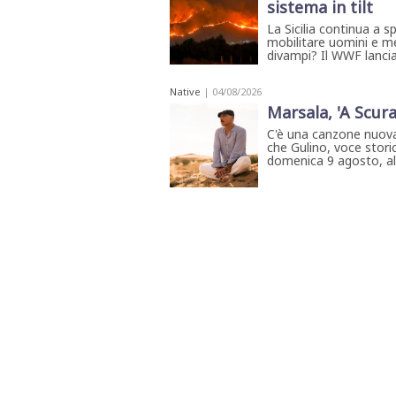
sistema in tilt
La Sicilia continua a s
mobilitare uomini e me
divampi? Il WWF lancia 
Native
| 04/08/2026
Marsala, 'A Scura
C'è una canzone nuova
che Gulino, voce storic
domenica 9 agosto, all'