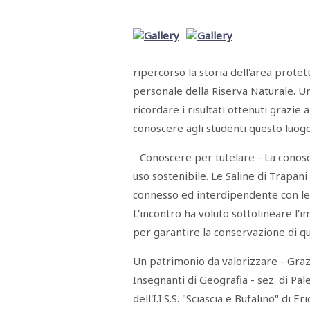
Menù
POLITICA
CRONACA
CORONAVIRUS
ECONOMIA
SPORT
CULTURA
SCUOLA
ANTIMAFIA
INCHIESTE
ripercorso la storia dell'area protet
Sezioni
personale della Riserva Naturale. 
ricordare i risultati ottenuti grazie 
EDITORIALI
RUBRICHE
conoscere agli studenti questo luogo
ISTITUZIONI
CITTADINANZA
Conoscere per tutelare - La conosc
LETTERE
uso sostenibile. Le Saline di Trap
OPINIONI
VIDEO
connesso ed interdipendente con le a
EVENTI
L'incontro ha voluto sottolineare l
PODCAST
per garantire la conservazione di q
NATIVE
ANNUNCI
Un patrimonio da valorizzare - Grazi
MOTORI
&
Insegnanti di Geografia - sez. di Pale
DINTORNI
TROVOLAVORO
dell'I.I.S.S. "Sciascia e Bufalino" di
RASSEGNA