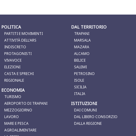
POLITICA
DAL TERRITORIO
PARTITI E MOVIMENTI
TRAPANI
ATTIVITÀ DELL'ARS
MARSALA
INDISCRETO
MAZARA
PROTAGONISTI
ALCAMO
VIVAVOCE
BELICE
ELEZIONI
SALEMI
CASTA E SPRECHI
PETROSINO
REGIONALE
ISOLE
SICILIA
ECONOMIA
ITALIA
TURISMO
ISTITUZIONI
AEROPORTO DI TRAPANI
MEZZOGIORNO
DAI COMUNI
LAVORO
DAL LIBERO CONSORZIO
MARE E PESCA
DALLA REGIONE
AGROALIMENTARE