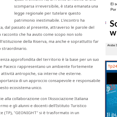
scomparsa irreversibile, è stata emanata una
legge regionale per tutelare questo
patrimonio inestimabile. L'incontro ha
ta, dal passato al presente, attraverso le parole del
Un racconto che ha avuto come scopo non solo
all'istituzione della Riserva, ma anche e soprattutto far
 straordinario.
enza approfondita del territorio è la base per un suo
Tp24
ani e Paceco rappresentano un ambiente fortemente
ttività antropiche, sia interne che esterne.
'importanza di un approccio consapevole e responsabile
uesto ecosistema unico.
e alla collaborazione con l'Associazione Italiana
rmo e gli alunni e docenti dell'Istituto Turistico
 Erice (TP), "GEONIGHT" si è trasformato in un
Il p