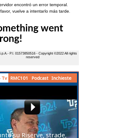
 Tv
RMC101
Podcast
Inchieste
unto su Riserve, strade,