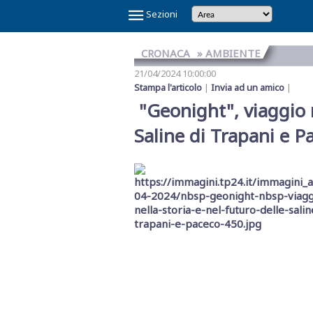
×
Sezioni
CRONACA
» AMBIENTE
21/04/2024 10:00:00
Stampa l'articolo
|
Invia ad un amico
|
"Geonight", viaggio n
Saline di Trapani e P
Temi
Caldi
NOI
CAOS
CAOS
CARTOLINA
CICLONE
GAZA
GIBELLINA
IL
IL
IN
LA
LA
MAFIA
MARSALA
REFERENDUM
SCANDALO
SINDACA
VINITALY
E
SHARK
TRAPANI
DA
HARRY
CAPITALE
PONTE
RE
VINO
GRANDE
RETE
A
2026
SULLA
REFERTI
PATTI
2026
IL
CALCIO
MARSALA
SULLO
DI
VERITAS
SETE
DI
PETROSINO
GIUSTIZIA
PNRR
STRETTO
TRAPANI
MESSINA
DENARO