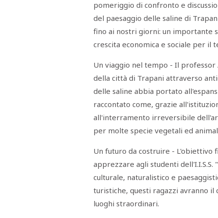
pomeriggio di confronto e discussion
STAMPA
STUDIO
del paesaggio delle saline di Trapani
VIRA
SARCO
fino ai nostri giorni: un importante
CANTINE
crescita economica e sociale per il t
PAOLINI
STUDIO
CULICCHIA
Un viaggio nel tempo - Il professor A
CNA
TRAPANI
della città di Trapani attraverso a
STUDIO
delle saline abbia portato all'espans
EVOLUTO
CDR
raccontato come, grazie all'istituzio
CAMPIONE
all'interramento irreversibile dell'a
TURNI
FARMACIE
per molte specie vegetali ed animali 
SALUTE
E
BENESSERE
Un futuro da costruire - L'obiettivo
SE
NE
apprezzare agli studenti dell'I.I.S.S. 
ISCRIVITI
SONO
ANDATI
culturale, naturalistico e paesaggist
ALLA
NEWSLETTER
turistiche, questi ragazzi avranno i
luoghi straordinari.