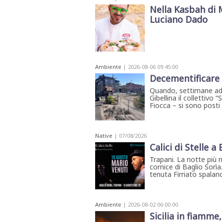
Nella Kasbah di 
Luciano Dado
Ambiente
| 2026-08-06 09:45:00
Decementificare l
Quando, settimane addi
Gibellina il collettivo
Fiocca – si sono posti 
Native
| 07/08/2026
Calici di Stelle a
Trapani. La notte più 
cornice di Baglio Sorìa
tenuta Firriato spalanca
Ambiente
| 2026-08-02 06:00:00
Sicilia in fiamme