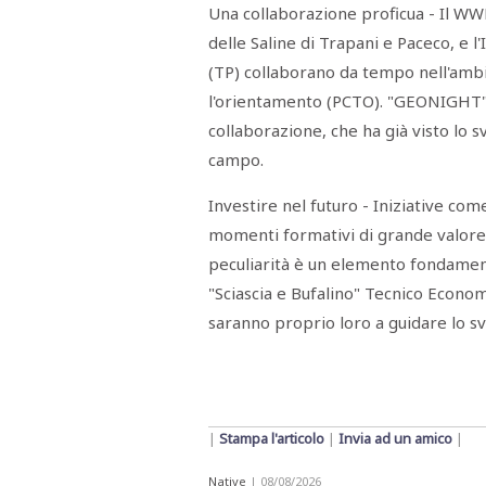
Una collaborazione proficua - Il WWF
delle Saline di Trapani e Paceco, e l'Is
(TP) collaborano da tempo nell'ambi
l'orientamento (PCTO). "GEONIGHT" 
collaborazione, che ha già visto lo s
campo.
Investire nel futuro - Iniziative c
momenti formativi di grande valore.
peculiarità è un elemento fondamental
"Sciascia e Bufalino" Tecnico Econo
saranno proprio loro a guidare lo sv
|
Stampa l'articolo
|
Invia ad un amico
|
Native
| 08/08/2026