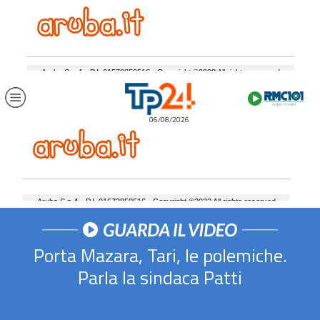
06/08/2026
Porta Mazara, Tari, le polemiche.
Parla la sindaca Patti