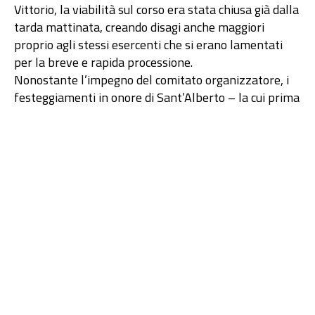
Vittorio, la viabilità sul corso era stata chiusa già dalla
tarda mattinata, creando disagi anche maggiori
proprio agli stessi esercenti che si erano lamentati
per la breve e rapida processione.
Nonostante l’impegno del comitato organizzatore, i
festeggiamenti in onore di Sant’Alberto – la cui prima
processione risale al 1636 – sembrano non riuscire
più a coinvolgere la cittadinanza come un tempo.
Nel corso degli anni ci sono stati diversi cambiamenti.
Un tempo la festa si articolava in tre giornate: il
trasporto il 6 agosto, la solenne processione il 7 e il
ritorno al Santuario il 10. In seguito, il rientro fu
anticipato al 9 agosto e oggi tutto si concentra in soli
due giorni, contribuendo ulteriormente
all’allontanamento della popolazione da riti e
tradizioni che hanno segnato per secoli l’agosto
trapanese.