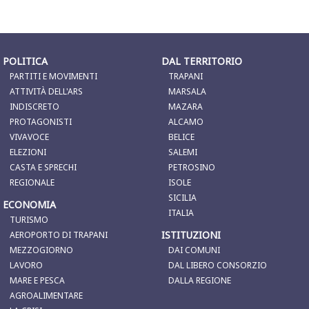
POLITICA
DAL TERRITORIO
PARTITI E MOVIMENTI
TRAPANI
ATTIVITÀ DELL'ARS
MARSALA
INDISCRETO
MAZARA
PROTAGONISTI
ALCAMO
VIVAVOCE
BELICE
ELEZIONI
SALEMI
CASTA E SPRECHI
PETROSINO
REGIONALE
ISOLE
SICILIA
ECONOMIA
ITALIA
TURISMO
ISTITUZIONI
AEROPORTO DI TRAPANI
MEZZOGIORNO
DAI COMUNI
LAVORO
DAL LIBERO CONSORZIO
MARE E PESCA
DALLA REGIONE
AGROALIMENTARE