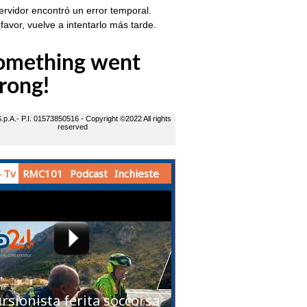
 Tv
RMC101
Podcast
Inchieste
rsionista ferita soccorsa