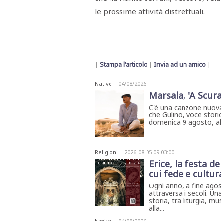
le prossime attività distrettuali.
|
Stampa l'articolo
|
Invia ad un amico
|
Native
| 04/08/2026
Marsala, 'A Scura
C'è una canzone nuova
che Gulino, voce storic
domenica 9 agosto, all'
Religioni
| 2026-08-05 09:03:00
Erice, la festa d
cui fede e cultur
Ogni anno, a fine agos
attraversa i secoli. Una
storia, tra liturgia, 
alla...
Native
| 04/08/2026