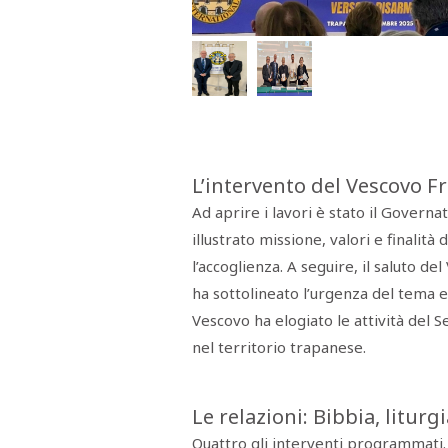
Menù
POLITICA
CRONACA
CORONAVIRUS
ECONOMIA
SPORT
CULTURA
SCUOLA
ANTIMAFIA
INCHIESTE
Sezioni
EDITORIALI
L’intervento del Vescovo Fr
RUBRICHE
ISTITUZIONI
Ad aprire i lavori è stato il Govern
CITTADINANZA
illustrato missione, valori e finalit
LETTERE
OPINIONI
l’accoglienza. A seguire, il saluto d
VIDEO
ha sottolineato l’urgenza del tema e
EVENTI
Vescovo ha elogiato le attività del 
PODCAST
NATIVE
nel territorio trapanese.
ANNUNCI
MOTORI
&
DINTORNI
Le relazioni: Bibbia, litur
TROVOLAVORO
Quattro gli interventi programmati.
RASSEGNA