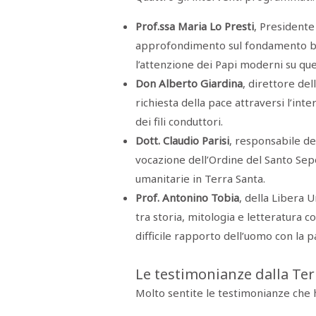
STAMPA
STUDIO
Prof.ssa Maria Lo Presti
, Presidente
VIRA
SARCO
approfondimento sul fondamento bib
CANTINE
l’attenzione dei Papi moderni su qu
PAOLINI
STUDIO
Don Alberto Giardina
, direttore del
CULICCHIA
richiesta della pace attraversi l’int
CNA
TRAPANI
dei fili conduttori.
STUDIO
EVOLUTO
Dott. Claudio Parisi
, responsabile de
CDR
CAMPIONE
vocazione dell’Ordine del Santo Sepo
TURNI
umanitarie in Terra Santa.
FARMACIE
SALUTE
Prof. Antonino Tobia
, della Libera 
E
BENESSERE
tra storia, mitologia e letteratura c
SE
NE
difficile rapporto dell’uomo con la p
ISCRIVITI
SONO
ANDATI
ALLA
Le testimonianze dalla Ter
NEWSLETTER
Molto sentite le testimonianze che 