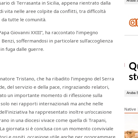
ario di Terrasanta in Sicilia, appena rientrato dalla
i vita nelle aree colpite da conflitti, tra difficoltà
e da tutte le comunità.
 Papa Giovanni XXIII”, ha raccontato l’impegno
 Benzi, soffermandosi in particolare sull’accoglienza
 in fuga dalle guerre.
rnatore Tristano, che ha ribadito l’impegno del Serra
e, del servizio e della pace, ringraziando relatori,
tato un importante momento di riflessione sulla
 solo nei rapporti internazionali ma anche nelle
Native
 dell’iniziativa ha rappresentato inoltre un’occasione
ano in una diocesi vivace come quella di Trapani,
 La giornata si è conclusa con un momento conviviale
atori e ospiti, occasione utile anche per programmare