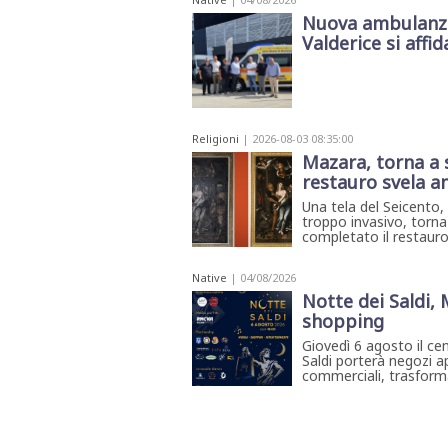
Nuova ambulanza 
Valderice si affida
Religioni
| 2026-08-03 08:35:00
Mazara, torna a s
restauro svela a
Una tela del Seicento
troppo invasivo, torna
completato il restauro 
Native
| 04/08/2026
Notte dei Saldi,
shopping
Giovedì 6 agosto il ce
Saldi porterà negozi ap
commerciali, trasforma