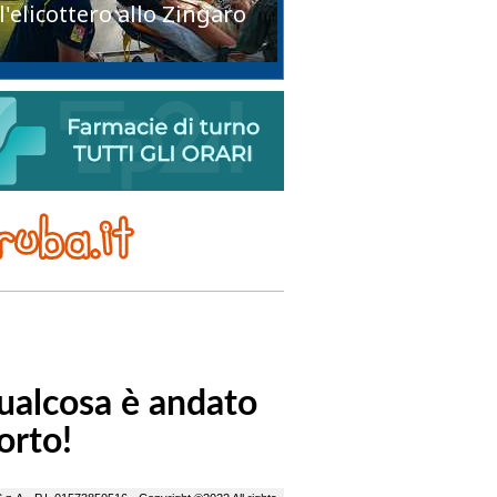
l'elicottero allo Zingaro