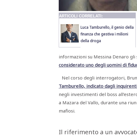
Menù
POLITICA
CRONACA
CORONAVIRUS
ECONOMIA
SPORT
CULTURA
SCUOLA
ANTIMAFIA
INCHIESTE
ARTICOLI CORRELATI:
Luca Tamburello,
il genio della
finanza che gestiva i milioni
Sezioni
della droga
EDITORIALI
RUBRICHE
informazioni su Messina Denaro gli
ISTITUZIONI
considerato uno degli uomini di fidu
CITTADINANZA
LETTERE
Nel corso degli interrogatori, Bru
OPINIONI
VIDEO
Tamburello, indicato dagli inquirent
EVENTI
negli investimenti del boss all’este
PODCAST
a Mazara del Vallo, durante una riun
NATIVE
mafiosi.
ANNUNCI
MOTORI
&
DINTORNI
TROVOLAVORO
Il riferimento a un avvoc
RASSEGNA