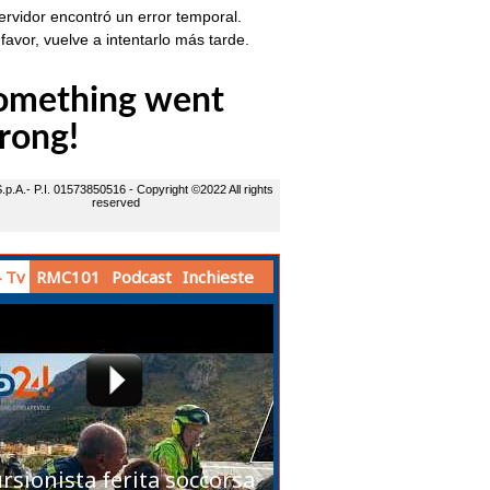
 Tv
RMC101
Podcast
Inchieste
rsionista ferita soccorsa