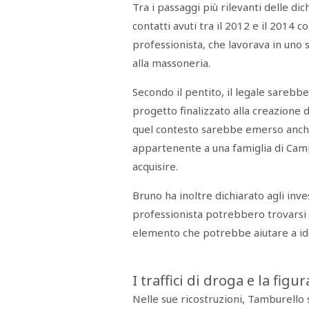
Tra i passaggi più rilevanti delle di
STAMPA
STUDIO
contatti avuti tra il 2012 e il 2014 
VIRA
SARCO
professionista, che lavorava in uno s
CANTINE
alla massoneria.
PAOLINI
STUDIO
CULICCHIA
Secondo il pentito, il legale sarebb
CNA
TRAPANI
progetto finalizzato alla creazione di 
STUDIO
quel contesto sarebbe emerso anche
EVOLUTO
CDR
appartenente a una famiglia di Camp
CAMPIONE
acquisire.
TURNI
FARMACIE
SALUTE
Bruno ha inoltre dichiarato agli inve
E
BENESSERE
professionista potrebbero trovarsi n
SE
NE
elemento che potrebbe aiutare a ide
ISCRIVITI
SONO
ANDATI
ALLA
NEWSLETTER
I traffici di droga e la figu
Nelle sue ricostruzioni, Tamburello s