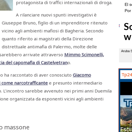
protagonista di traffici internazionali di droga.
A rilanciare nuovi spunti investigativi è
Giuseppe Bruno, figlio di un imprenditore ritenuto
vicino agli ambienti mafiosi di Bagheria. Secondo
quanto riferito ai magistrati della Direzione
distrettuale antimafia di Palermo, molte delle
 sarebbero arrivate attraverso
Mimmo Scimonelli,
cia del capomafia di Castelvetran
o.
Tp24
no ha raccontato di aver conosciuto
Giacomo
i come narcotrafficante
e presunto intermediario
ro. L’incontro sarebbe avvenuto nei primi anni Duemila
ione organizzata da esponenti vicini agli ambienti
ato massone
Escu