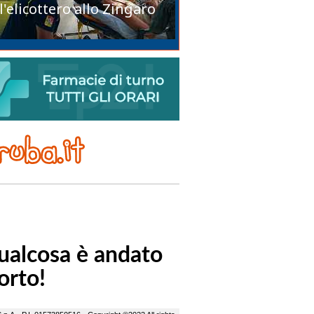
l'elicottero allo Zingaro