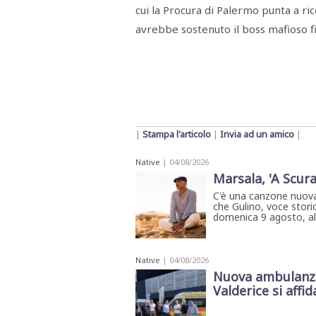
cui la Procura di Palermo punta a rico
avrebbe sostenuto il boss mafioso fin
|
Stampa l'articolo
|
Invia ad un amico
|
Native
| 04/08/2026
Marsala, 'A Scura
C'è una canzone nuova
che Gulino, voce storic
domenica 9 agosto, all'
Native
| 04/08/2026
Nuova ambulanza 
Valderice si affida