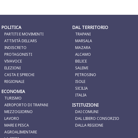
POLITICA
DAL TERRITORIO
PARTITI E MOVIMENTI
TRAPANI
ATTIVITÀ DELL'ARS
MARSALA
INDISCRETO
MAZARA
PROTAGONISTI
ALCAMO
VIVAVOCE
BELICE
ELEZIONI
SALEMI
CASTA E SPRECHI
PETROSINO
REGIONALE
ISOLE
SICILIA
ECONOMIA
ITALIA
TURISMO
ISTITUZIONI
AEROPORTO DI TRAPANI
MEZZOGIORNO
DAI COMUNI
LAVORO
DAL LIBERO CONSORZIO
MARE E PESCA
DALLA REGIONE
AGROALIMENTARE