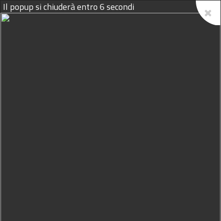
Il popup si chiuderà entro
6
secondi
07/08/2026
PROPONI IL TUO EVENTO
Home
Agenda
Eventi