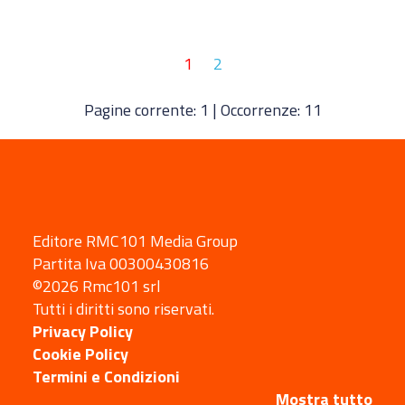
1
2
Pagine corrente: 1 | Occorrenze: 11
Editore RMC101 Media Group
Partita Iva 00300430816
©2026 Rmc101 srl
Tutti i diritti sono riservati.
Privacy Policy
Cookie Policy
Termini e Condizioni
Mostra tutto