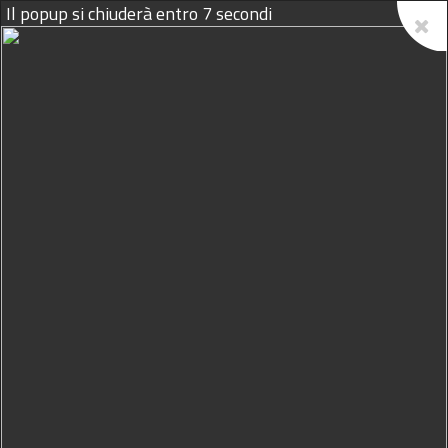
Il popup si chiuderà entro
6
secondi
08/08/2026
PROPONI IL TUO EVENTO
Home
Agenda
Benificenza