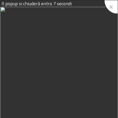
Il popup si chiuderà entro
6
secondi
09/08/2026
PROPONI IL TUO EVENTO
Home
Agenda
Arte