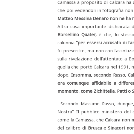
Camassa a proposito di Calcara ha d
RASSEGNA
STAMPA
che poi vedendoli in fotografia non 
STUDIO
Matteo Messina Denaro non ne ha m
VIRA
SARCO
Altra cosa importante dichiarata
CANTINE
Borsellino Quater,
è che, lo stesso
PAOLINI
STUDIO
calunnia
“per essersi accusato di fa
CULICCHIA
CNA
fu prescritto, ma non con l’assoluzi
TRAPANI
sulla rivelazione dell’attentato a B
STUDIO
EVOLUTO
quella che portò Calcara nel 1991, m
CDR
CAMPIONE
dopo.
Insomma, secondo Russo, Cal
TURNI
FARMACIE
era comunque affidabile a differe
SALUTE
momento, come Zichittella, Patti o S
E
BENESSERE
SE
Secondo Massimo Russo, dunque,
NE
ISCRIVITI
SONO
ANDATI
Nostra”. Il pubblico ministero del 
ALLA
come la Camassa, che
Calcara non 
NEWSLETTER
del calibro di
Brusca e Sinacori no