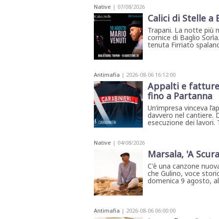
Native
| 07/08/2026
Calici di Stelle a
Trapani. La notte più 
cornice di Baglio Sorìa
tenuta Firriato spalanca
Antimafia
| 2026-08-06 16:12:00
Appalti e fatture
fino a Partanna
Un’impresa vinceva l’a
davvero nel cantiere. 
esecuzione dei lavori.
Native
| 04/08/2026
Marsala, 'A Scura
C'è una canzone nuova
che Gulino, voce storic
domenica 9 agosto, all'
Antimafia
| 2026-08-06 06:00:00