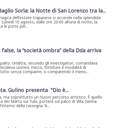
 Baglio Sorìa: la Notte di San Lorenzo tra la...
magica dell'estate trapanese si accende nella splendida
. Lunedì 10 agosto, dalle ore 20:00 all’una di notte, la
 le porte per...
 false, la “società ombra” della Dda arriva
ppalto. Un’altra, secondo gli investigatori, comandava
Decideva uomini, mezzi, forniture e modalità di
 Tutto senza comparire, o comparendo il meno...
ta. Gulino presenta "Dio è...
, ma soprattutto un nuovo percorso artistico. È quello
a dei Marta sui Tubi, porterà sul palco di Villa Genna
interno della rassegna 'A...