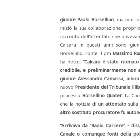
Menù
giudice Paolo Borsellino
, ma non lo
POLITICA
CRONACA
CORONAVIRUS
ECONOMIA
SPORT
CULTURA
SCUOLA
ANTIMAFIA
INCHIESTE
iniziò la sua collaborazione proprio
raccontò dell’attentato che doveva e
Sezioni
Calcara in questi anni sono giunt
Borsellino, come il pm
Massimo Ru
EDITORIALI
ha detto:
“Calcara è stato ritenuto
RUBRICHE
credibile, e preliminarmente non 
ISTITUZIONI
CITTADINANZA
giudice Alessandra Camassa
,
allor
LETTERE
OPINIONI
nuovo
Presidente del Tribunale lili
VIDEO
processo
Borsellino Quater
. La Ca
EVENTI
che la notizia di
un attentato sulla
PODCAST
altro sostituto procuratore
fu auton
NATIVE
ANNUNCI
“Arrivava da “Radio Carcere” - dis
MOTORI
&
DINTORNI
Canale o comunque fonti della poli
TROVOLAVORO