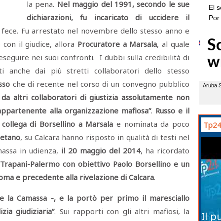
la pena.
Nel maggio del 1991, secondo le sue
dichiarazioni, fu incaricato di uccidere il
 fece. Fu arrestato nel novembre dello stesso anno e
 con il giudice, allora
Procuratore a Marsala
, al quale
seguire nei suoi confronti. I dubbi sulla credibilità di
i anche dai più stretti collaboratori dello stesso
sso
che di recente nel corso di un convegno pubblico
 da altri collaboratori di giustizia assolutamente non
appartenente alla organizzazione mafiosa”
.
Russo e il
a collega di Borsellino a Marsala
e nominata da poco
Tp24
betano
, su Calcara hanno risposto in qualità di testi nel
massa in udienza,
il 20 maggio del 2014
, ha ricordato
Trapani-Palermo con obiettivo Paolo Borsellino
e un
oma e precedente alla rivelazione di Calcara
.
se la Camassa -, e la portò per primo il maresciallo
zia giudiziaria”
. Sui rapporti con gli altri mafiosi, la
Il p