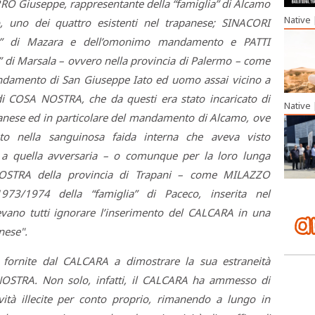
RRO Giuseppe, rappresentante della “famiglia” di Alcamo
Native
uno dei quattro esistenti nel trapanese; SINACORI
lia” di Mazara e dell’omonimo mandamento e PATTI
” di Marsala – ovvero nella provincia di Palermo – come
damento di San Giuseppe Iato ed uomo assai vicino a
di COSA NOSTRA, che da questi era stato incaricato di
Native
panese ed in particolare del mandamento di Alcamo, ove
o nella sanguinosa faida interna che aveva visto
 a quella avversaria – o comunque per la loro lunga
NOSTRA della provincia di Trapani – come MILAZZO
73/1974 della “famiglia” di Paceco, inserita nel
ano tutti ignorare l’inserimento del CALCARA in una
nese".
 fornite dal CALCARA a dimostrare la sua estraneità
NOSTRA. Non solo, infatti, il CALCARA ha ammesso di
vità illecite per conto proprio, rimanendo a lungo in