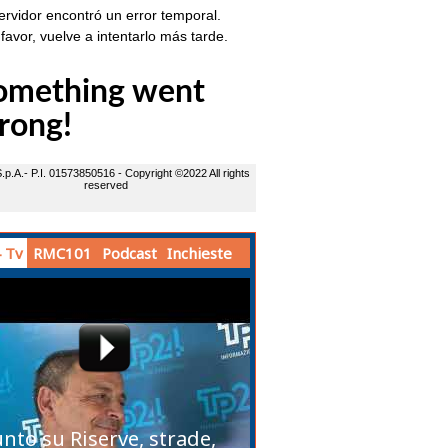
 Tv
RMC101
Podcast
Inchieste
unto su Riserve, strade,