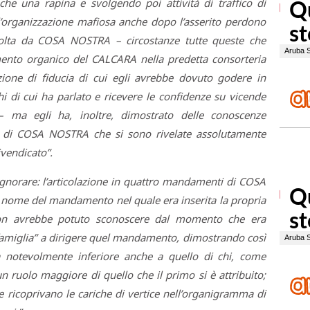
 una rapina e svolgendo poi attività di traffico di
ll’organizzazione mafiosa anche dopo l’asserito perdono
olta da COSA NOSTRA – circostanze tutte queste che
mento organico del CALCARA nella predetta consorteria
one di fiducia di cui egli avrebbe dovuto godere in
chi di cui ha parlato e ricevere le confidenze su vicende
 – ma egli ha, inoltre, dimostrato delle conoscenze
a di COSA NOSTRA che si sono rivelate assolutamente
ivendicato”.
 ignorare: l’articolazione in quattro mandamenti di COSA
l nome del mandamento nel quale era inserita la propria
 non avrebbe potuto sconoscere dal momento che era
“famiglia” a dirigere quel mandamento, dimostrando così
a notevolmente inferiore anche a quello di chi, come
ruolo maggiore di quello che il primo si è attribuito;
e ricoprivano le cariche di vertice nell’organigramma di