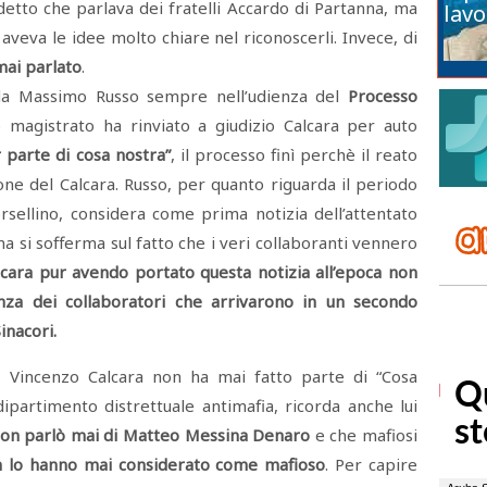
etto che parlava dei fratelli Accardo di Partanna, ma
lavo
aveva le idee molto chiare nel riconoscerli. Invece, di
ai parlato
.
 da Massimo Russo sempre nell’udienza del
Processo
 magistrato ha rinviato a giudizio Calcara per auto
r parte di cosa nostra”
, il processo finì perchè il reato
one del Calcara. Russo, per quanto riguarda il periodo
orsellino, considera come prima notizia dell’attentato
a si sofferma sul fatto che i veri collaboranti vennero
cara pur avendo portato questa notizia all’epoca non
nza dei collaboratori
che arrivarono in un secondo
inacori.
 Vincenzo Calcara non ha mai fatto parte di “Cosa
dipartimento distrettuale antimafia, ricorda anche lui
non parlò mai di Matteo Messina Denaro
e che mafiosi
n lo hanno mai considerato come mafioso
. Per capire