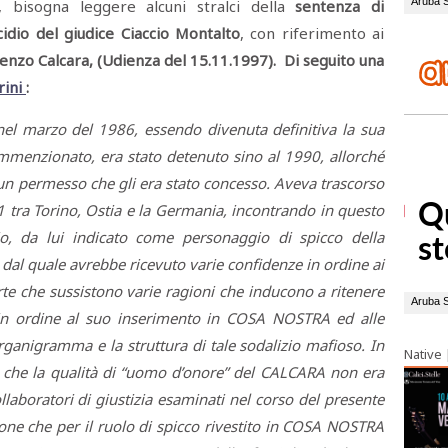
 bisogna leggere alcuni stralci della
sentenza di
cidio del giudice Ciaccio Montalto
, con riferimento ai
enzo Calcara, (Udienza del 15.11.1997). Di seguito una
rini
:
e nel marzo del 1986, essendo divenuta definitiva la sua
menzionato, era stato detenuto sino al 1990, allorché
i un permesso che gli era stato concesso. Aveva trascorso
91 tra Torino, Ostia e la Germania, incontrando in questo
, da lui indicato come personaggio di spicco della
dal quale avrebbe ricevuto varie confidenze in ordine ai
orte che sussistono varie ragioni che inducono a ritenere
 in ordine al suo inserimento in COSA NOSTRA ed alle
organigramma e la struttura di tale sodalizio mafioso. In
Native
i che la qualità di “uomo d’onore” del CALCARA non era
laboratori di giustizia esaminati nel corso del presente
sone che per il ruolo di spicco rivestito in COSA NOSTRA