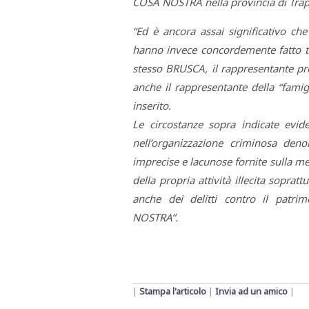
COSA NOSTRA nella provincia di Trap
“Ed è ancora assai significativo ch
hanno invece concordemente fatto tutt
stesso BRUSCA, il rappresentante p
anche il rappresentante della “famig
inserito.
Le circostanze sopra indicate evid
nell’organizzazione criminosa de
imprecise e lacunose fornite sulla me
della propria attività illecita soprat
anche dei delitti contro il patrim
NOSTRA”.
|
Stampa l'articolo
|
Invia ad un amico
|