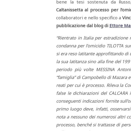
bene la tesi sostenuta da Russo,
Caltanissetta al processo per l’omi
collaboratori e nello specifico a
Vinc
pubblicazione dal blog di
Ettore Ma
“Rientrato in Italia per estradizion
condanna per l’omicidio TILOTTA sum
si era reso latitante approfittando d
la sua latitanza sino alla fine del 19
periodo più volte MESSINA Antonio
“famiglia” di Campobello di Mazara e 
reati per cui è processo. Rileva la C
false le dichiarazioni del CALCARA
conseguenti indicazioni fornite sull’
primo luogo deve, infatti, osservars
nota a nessuno dei numerosi altri col
processo, benché si trattasse di per