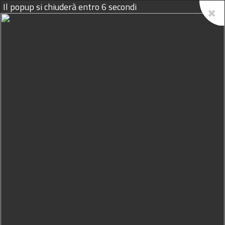
Il popup si chiuderà entro
5
secondi
08/08/2026
C'� un nuovo direttore al
Consorzio Trapanese per la