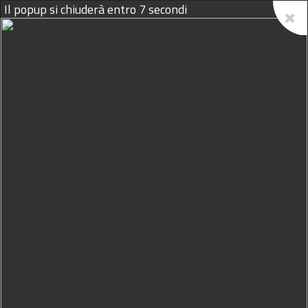
Il popup si chiuderà entro
6
secondi
07/08/2026
Processo Hesperia, consulenti