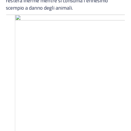
resterà inerme mentre si consuma l’ennesimo
scempio a danno degli animali.