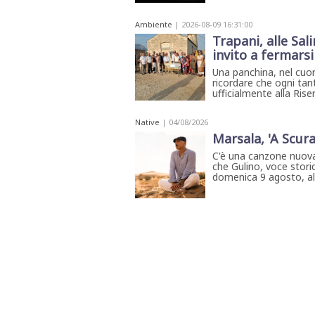
Ambiente
| 2026-08-09 16:31:00
Trapani, alle Sal
invito a fermars
Una panchina, nel cuore
ricordare che ogni tan
ufficialmente alla Riser
Native
| 04/08/2026
Marsala, 'A Scura
C'è una canzone nuova
che Gulino, voce storic
domenica 9 agosto, all'