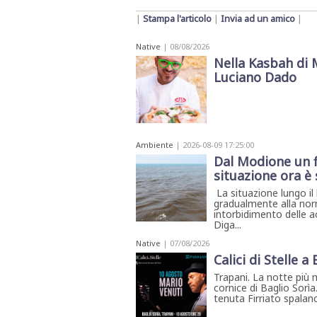
|
Stampa l'articolo
|
Invia ad un amico
|
Native
| 08/08/2026
Nella Kasbah di 
Luciano Dado
Ambiente
| 2026-08-09 17:25:00
Dal Modione un f
situazione ora è 
La situazione lungo il 
gradualmente alla nor
intorbidimento delle ac
Diga...
Native
| 07/08/2026
Calici di Stelle a
Trapani. La notte più 
cornice di Baglio Sorìa
tenuta Firriato spalanca