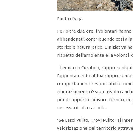
Menù
POLITICA
CRONACA
CORONAVIRUS
ECONOMIA
SPORT
CULTURA
SCUOLA
ANTIMAFIA
INCHIESTE
Punta d’Alga.
Per oltre due ore, i volontari hanno 
Sezioni
abbandonati, contribuendo così alla 
storico e naturalistico. L’iniziativa 
EDITORIALI
RUBRICHE
rispetto dell’ambiente e la volontà d
ISTITUZIONI
CITTADINANZA
Leonardo Curatolo, rappresentante
LETTERE
l’appuntamento abbia rappresentat
OPINIONI
VIDEO
comportamenti responsabili e condivis
EVENTI
ringraziamento è stato rivolto anch
PODCAST
per il supporto logistico fornito, in
NATIVE
necessario alla raccolta.
ANNUNCI
MOTORI
&
"Se Lasci Pulito, Trovi Pulito" si in
DINTORNI
TROVOLAVORO
valorizzazione del territorio attrave
RASSEGNA