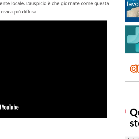
lavo
iente locale. L’auspicio è che giornate come questa
ivica più diffusa.