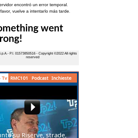
 Tv
RMC101
Podcast
Inchieste
unto su Riserve, strade,