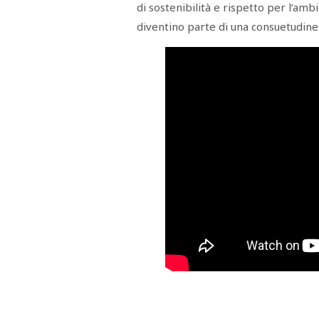
di sostenibilità e rispetto per l’amb
STAMPA
STUDIO
diventino parte di una consuetudine c
VIRA
SARCO
CANTINE
PAOLINI
STUDIO
CULICCHIA
CNA
TRAPANI
STUDIO
EVOLUTO
CDR
CAMPIONE
TURNI
FARMACIE
SALUTE
E
BENESSERE
SE
NE
ISCRIVITI
SONO
ANDATI
ALLA
NEWSLETTER