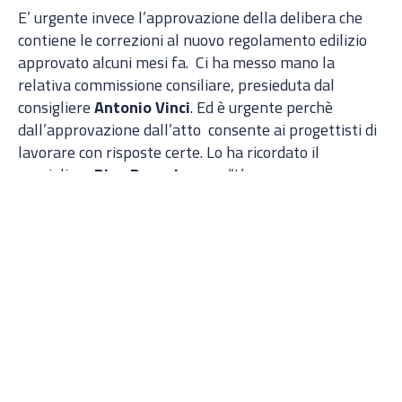
E’ urgente invece l’approvazione della delibera che
contiene le correzioni al nuovo regolamento edilizio
approvato alcuni mesi fa. Ci ha messo mano la
relativa commissione consiliare, presieduta dal
consigliere
Antonio Vinci
. Ed è urgente perchè
dall’approvazione dall’atto consente ai progettisti di
lavorare con risposte certe. Lo ha ricordato il
consigliere
Rino Passalacqua
: “L’assessore nemmeno
si occupa di urbanistica, abbiamo necessità di
approvare le modifiche anche a ferragosto. E’ da mesi
che siamo pronti”.
Mario Rodriquez: all’autoparco segnalazioni senza
risposte
Da un anno circa c’è una perdita di acqua all’autoparco
comunale, sono state pure segnalate delle rotture ai