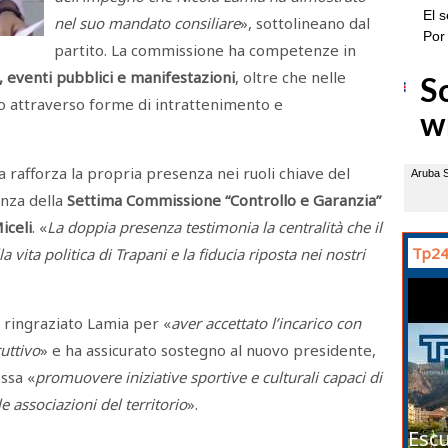
nel suo mandato consiliare
», sottolineano dal
partito. La commissione ha competenze in
a, eventi pubblici e manifestazioni
, oltre che nelle
rio attraverso forme di intrattenimento e
ia rafforza la propria presenza nei ruoli chiave del
enza della
Settima Commissione “Controllo e Garanzia”
iceli
. «
La doppia presenza testimonia la centralità che il
Tp24
vita politica di Trapani e la fiducia riposta nei nostri
i ringraziato Lamia per «
aver accettato l’incarico con
ruttivo
» e ha assicurato sostegno al nuovo presidente,
ssa «
promuovere iniziative sportive e culturali capaci di
 associazioni del territorio
».
Escu