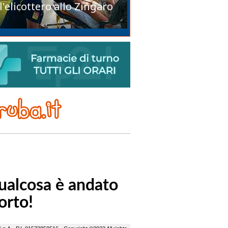
l'elicottero allo Zingaro