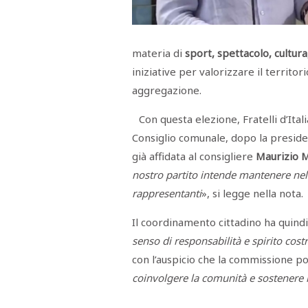
Menù
POLITICA
CRONACA
CORONAVIRUS
ECONOMIA
SPORT
CULTURA
SCUOLA
ANTIMAFIA
INCHIESTE
materia di
sport, spettacolo, cultur
iniziative per valorizzare il territo
Sezioni
aggregazione.
EDITORIALI
Con questa elezione, Fratelli d’Ital
RUBRICHE
Consiglio comunale, dopo la presid
ISTITUZIONI
CITTADINANZA
già affidata al consigliere
Maurizio M
LETTERE
nostro partito intende mantenere nella 
OPINIONI
VIDEO
rappresentanti
», si legge nella nota.
EVENTI
PODCAST
Il coordinamento cittadino ha quind
NATIVE
senso di responsabilità e spirito cost
ANNUNCI
con l’auspicio che la commissione po
MOTORI
&
coinvolgere la comunità e sostenere le
DINTORNI
TROVOLAVORO
RASSEGNA