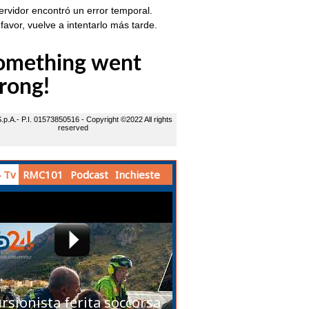
 Tv
RMC101
Podcast
Inchieste
rsionista ferita soccorsa