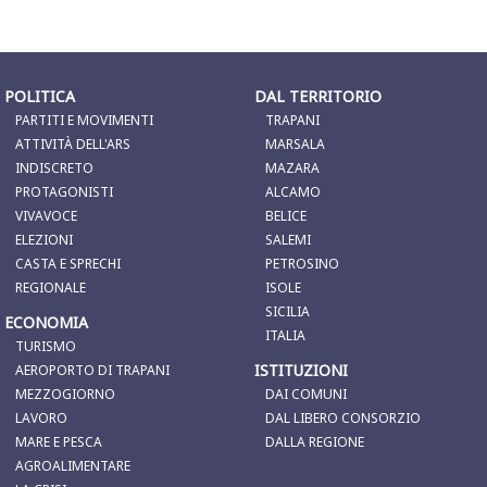
POLITICA
DAL TERRITORIO
PARTITI E MOVIMENTI
TRAPANI
ATTIVITÀ DELL'ARS
MARSALA
INDISCRETO
MAZARA
PROTAGONISTI
ALCAMO
VIVAVOCE
BELICE
ELEZIONI
SALEMI
CASTA E SPRECHI
PETROSINO
REGIONALE
ISOLE
SICILIA
ECONOMIA
ITALIA
TURISMO
ISTITUZIONI
AEROPORTO DI TRAPANI
MEZZOGIORNO
DAI COMUNI
LAVORO
DAL LIBERO CONSORZIO
MARE E PESCA
DALLA REGIONE
AGROALIMENTARE