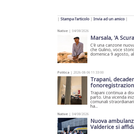
STAMPA
STUDIO
VIRA
SARCO
|
Stampa l'articolo
|
Invia ad un amico
|
CANTINE
PAOLINI
Native
| 04/08/2026
STUDIO
Marsala, 'A Scura
CULICCHIA
CNA
C'è una canzone nuova
TRAPANI
che Gulino, voce storic
STUDIO
domenica 9 agosto, all'
EVOLUTO
CDR
CAMPIONE
Politica
| 2026-08-06 11:33:00
TURNI
FARMACIE
Trapani, decadenz
SALUTE
fonoregistrazioni
E
BENESSERE
Trapani continua a di
SE
parto. Una vicenda ini
NE
comunali straordianari
ISCRIVITI
SONO
ANDATI
ha...
ALLA
Native
| 04/08/2026
NEWSLETTER
Nuova ambulanza 
Valderice si affida