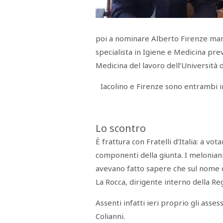
Menù
POLITICA
CRONACA
CORONAVIRUS
ECONOMIA
SPORT
CULTURA
SCUOLA
ANTIMAFIA
INCHIESTE
poi a nominare Alberto Firenze man
specialista in Igiene e Medicina pre
Sezioni
Medicina del lavoro dell’Università 
EDITORIALI
Iacolino e Firenze sono entrambi in
RUBRICHE
ISTITUZIONI
CITTADINANZA
LETTERE
Lo scontro
OPINIONI
VIDEO
È frattura con Fratelli d’Italia: a vo
EVENTI
componenti della giunta. I meloniani
PODCAST
avevano fatto sapere che sul nome d
NATIVE
ANNUNCI
La Rocca, dirigente interno della Re
MOTORI
&
DINTORNI
Assenti infatti ieri proprio gli asses
TROVOLAVORO
Colianni.
RASSEGNA