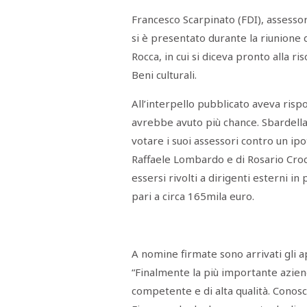
STAMPA
Francesco Scarpinato (FDI), assessore
STUDIO
VIRA
si è presentato durante la riunione 
SARCO
Rocca, in cui si diceva pronto alla r
CANTINE
PAOLINI
Beni culturali.
STUDIO
CULICCHIA
CNA
All’interpello pubblicato aveva risp
TRAPANI
avrebbe avuto più chance. Sbardella
STUDIO
EVOLUTO
votare i suoi assessori contro un ipo
CDR
CAMPIONE
Raffaele Lombardo e di Rosario Crocet
TURNI
FARMACIE
essersi rivolti a dirigenti esterni i
SALUTE
pari a circa 165mila euro.
E
BENESSERE
SE
NE
ISCRIVITI
SONO
ANDATI
ALLA
A nomine firmate sono arrivati gli 
NEWSLETTER
“Finalmente la più importante aziend
competente e di alta qualità. Cono