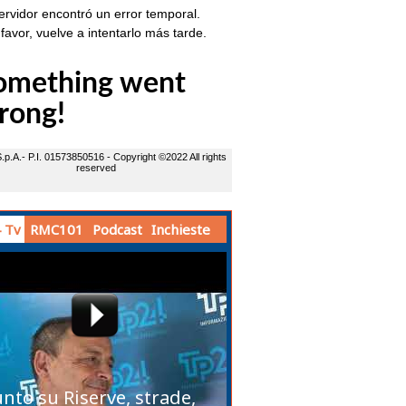
 Tv
RMC101
Podcast
Inchieste
unto su Riserve, strade,