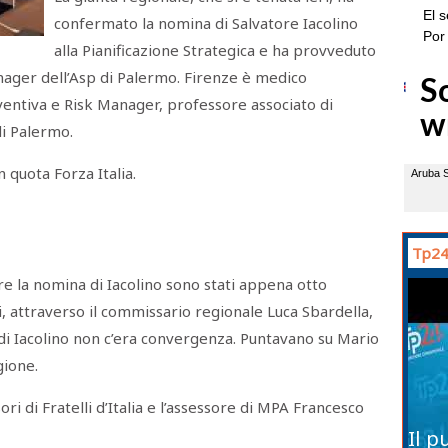
confermato la nomina di Salvatore Iacolino
alla Pianificazione Strategica e ha provveduto
ager dell’Asp di Palermo. Firenze è medico
ventiva e Risk Manager, professore associato di
di Palermo.
 quota Forza Italia.
Tp24
tare la nomina di Iacolino sono stati appena otto
, attraverso il commissario regionale Luca Sbardella,
i Iacolino non c’era convergenza. Puntavano su Mario
gione.
sori di Fratelli d’Italia e l’assessore di MPA Francesco
Il p