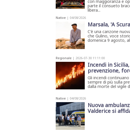
con maggioranza e opp
parte il consueto bracc
libera...
Native
| 04/08/2026
Marsala, 'A Scura
C'è una canzone nuova
che Gulino, voce storic
domenica 9 agosto, all'
Regionale
| 2026-07-30 11:11:00
Incendi in Sicili
prevenzione, for
Gli incendi continuano a
sempre di più sulla pr
dalla morte del vigile 
Native
| 04/08/2026
Nuova ambulanza 
Valderice si affida