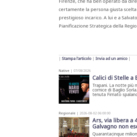
Firenze, che ha ben operato da diret
certamente la persona giusta scelta
prestigioso incarico. A lui e a Salva
Pianificazione Strategica della Regio
|
Stampa l'articolo
|
Invia ad un amico
|
Native
| 07/08/2026
Calici di Stelle a
Trapani. La notte più 
cornice di Baglio Sorìa
tenuta Firriato spalanca
Regionale
| 2026-08-02 06:00:00
Ars, via libera a 
Galvagno non esc
Quarantacinque milion