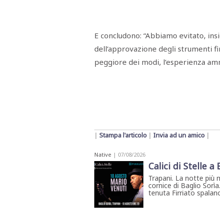
E concludono: “Abbiamo evitato, insie
dell’approvazione degli strumenti fi
peggiore dei modi, l’esperienza ammi
|
Stampa l'articolo
|
Invia ad un amico
|
Native
| 07/08/2026
Calici di Stelle a
Trapani. La notte più 
cornice di Baglio Sorìa
tenuta Firriato spalanca