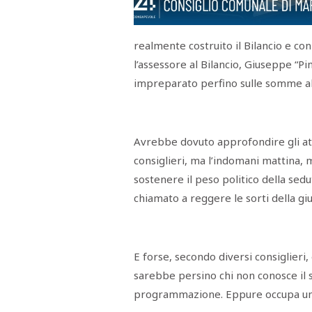
Menù
POLITICA
CRONACA
CORONAVIRUS
ECONOMIA
SPORT
CULTURA
SCUOLA
ANTIMAFIA
INCHIESTE
realmente costruito il Bilancio e con 
l’assessore al Bilancio, Giuseppe “P
impreparato perfino sulle somme allo
Sezioni
EDITORIALI
Avrebbe dovuto approfondire gli at
RUBRICHE
ISTITUZIONI
consiglieri, ma l’indomani mattina,
CITTADINANZA
sostenere il peso politico della sed
LETTERE
OPINIONI
chiamato a reggere le sorti della giu
VIDEO
EVENTI
PODCAST
NATIVE
E forse, secondo diversi consiglieri, 
ANNUNCI
sarebbe persino chi non conosce il s
MOTORI
&
programmazione. Eppure occupa un p
DINTORNI
TROVOLAVORO