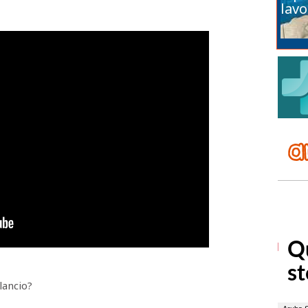
lavo
lancio?