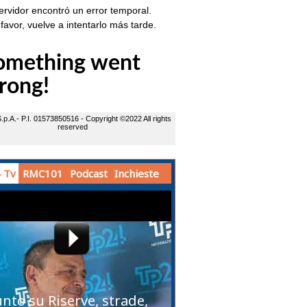
 Tv
RMC101
Podcast
Inchieste
unto su Riserve, strade,