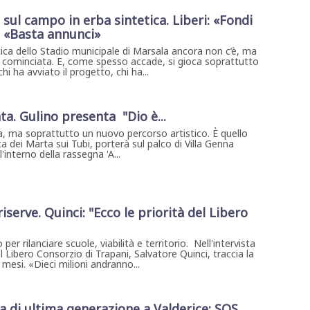
sul campo in erba sintetica. Liberi: «Fondi
: «Basta annunci»
tica dello Stadio municipale di Marsala ancora non c’è, ma
già cominciata. E, come spesso accade, si gioca soprattutto
chi ha avviato il progetto, chi ha...
ta. Gulino presenta "Dio è...
, ma soprattutto un nuovo percorso artistico. È quello
a dei Marta sui Tubi, porterà sul palco di Villa Genna
interno della rassegna 'A...
riserve. Quinci: "Ecco le priorità del Libero
per rilanciare scuole, viabilità e territorio. Nell'intervista
l Libero Consorzio di Trapani, Salvatore Quinci, traccia la
mesi. «Dieci milioni andranno...
di ultima generazione a Valderice: SOS