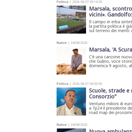
Politica
| 2026-08-07 09:10:00
Marsala, scontro 
vicini». Gandolfo
Il campo in erba sinte
la partita politica è 
sul terreno dei meriti: 
Native
| 04/08/2026
Marsala, 'A Scura
C'è una canzone nuova
che Gulino, voce storic
domenica 9 agosto, all'
Politica
| 2026-08-07 06:00:00
Scuole, strade e 
Consorzio"
Ventuno milioni di euro 
a Tp24 il presidente de
road map dei prossimi 
Native
| 04/08/2026
Nuova ambulanza 