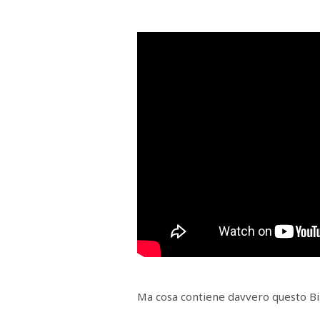
RASSEGNA
STAMPA
STUDIO
VIRA
SARCO
CANTINE
PAOLINI
STUDIO
CULICCHIA
CNA
TRAPANI
STUDIO
EVOLUTO
CDR
CAMPIONE
TURNI
FARMACIE
SALUTE
E
BENESSERE
SE
NE
ISCRIVITI
SONO
ANDATI
ALLA
NEWSLETTER
Ma cosa contiene davvero questo Bi