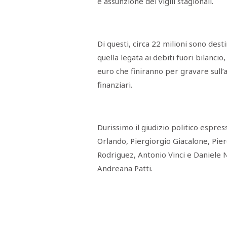
e assunzione dei vigili stagionali.
Di questi, circa 22 milioni sono dest
quella legata ai debiti fuori bilancio,
euro che finiranno per gravare sull
finanziari.
Durissimo il giudizio politico espres
Orlando, Piergiorgio Giacalone, Pie
Rodriguez, Antonio Vinci e Daniele Nu
Andreana Patti.